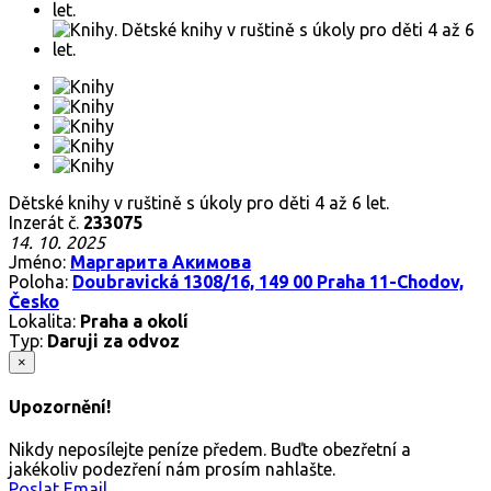
Dětské knihy v ruštině s úkoly pro děti 4 až 6 let.
Inzerát č.
233075
14. 10. 2025
Jméno:
Маргарита Акимова
Poloha:
Doubravická 1308/16, 149 00 Praha 11-Chodov,
Česko
Lokalita:
Praha a okolí
Typ:
Daruji za odvoz
×
Upozornění!
Nikdy neposílejte peníze předem. Buďte obezřetní a
jakékoliv podezření nám prosím nahlašte.
Poslat Email