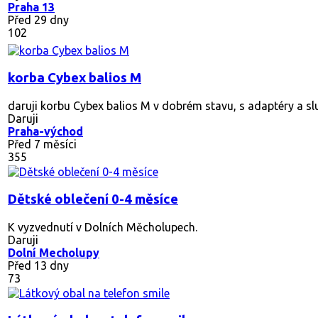
Praha 13
Před 29 dny
102
korba Cybex balios M
daruji korbu Cybex balios M v dobrém stavu, s adaptéry a sl
Daruji
Praha-východ
Před 7 měsíci
355
Dětské oblečení 0-4 měsíce
K vyzvednutí v Dolních Měcholupech.
Daruji
Dolní Mecholupy
Před 13 dny
73