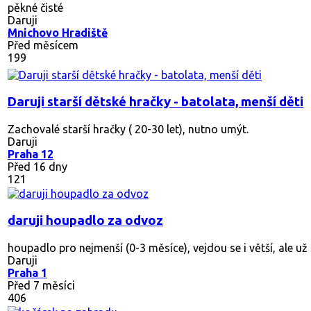
pěkné čisté
Daruji
Mnichovo Hradiště
Před měsícem
199
Daruji starší dětské hračky - batolata, menší děti
Zachovalé starší hračky ( 20-30 let), nutno umýt.
Daruji
Praha 12
Před 16 dny
121
daruji houpadlo za odvoz
houpadlo pro nejmenší (0-3 měsíce), vejdou se i větší, ale už
Daruji
Praha 1
Před 7 měsíci
406