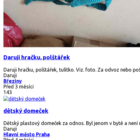
Daruji hračku, polštářek
Daruji hračku, polštářek, tulítko. Viz. foto. Za odvoz nebo po
Daruji
Březiny
Před 3 měsíci
143
dětský domeček
Dětský plastový domeček za odnos. Byl jenom v bytě a není mu
Daruji
Hlavní město Praha
Před 4 měsíci