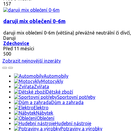
157
daruji mix oblečení 0-6m
daruji mix oblečení 0-6m (většina) převážně neutrální či dívčí
Daruji
Zdechovice
Před 11 měsíci
500
Zobrazit nejnovější inzeráty
Automobily
Motocykly
Zvířata
Dětské zboží
Sportovní potřeby
Dům a zahrada
Elektro
Nábytek
Oblečení
Hudební nástroje
Potraviny a výrobky