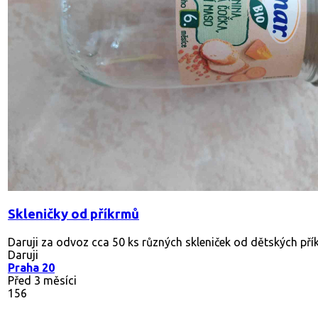
Skleničky od příkrmů
Daruji za odvoz cca 50 ks různých skleniček od dětských přík
Daruji
Praha 20
Před 3 měsíci
156