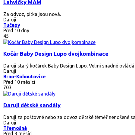
Lahvičky MAM
Za odvoz, pítka jsou nová.
Daruji
Tučapy
Před 10 dny
45
Kočár Baby Design Lupo dvojkombinace
Daruji starý kočárek Baby Design Lupo. Velmi snadné ovládání
Daruji
Brno-Kohoutovice
Před 10 měsíci
703
Daruji dětské sandály
Daruji za poštovné nebo za odvoz dětské téměř nenošené sand
Daruji
Třemošná
Před 3 měsíci