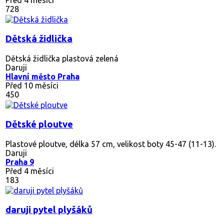
728
Dětská židlička
Dětská židlička plastová zelená
Daruji
Hlavní město Praha
Před 10 měsíci
450
Dětské ploutve
Plastové ploutve, délka 57 cm, velikost boty 45-47 (11-13).
Daruji
Praha 9
Před 4 měsíci
183
daruji pytel plyšáků