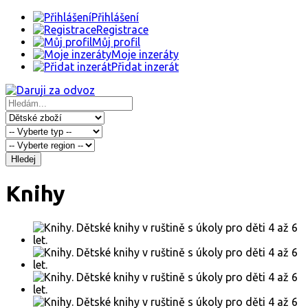
Přihlášení
Registrace
Můj profil
Moje inzeráty
Přidat inzerát
Hledej
Knihy