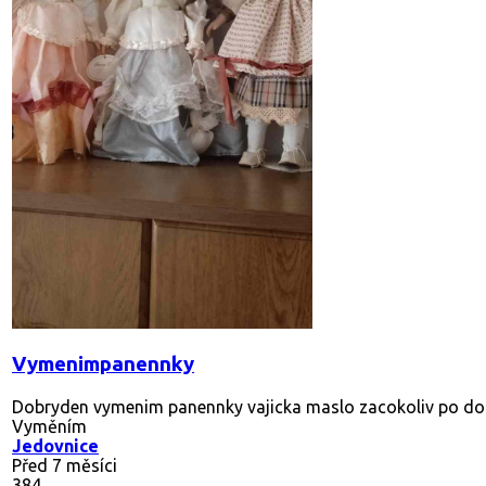
Vymenimpanennky
Dobryden vymenim panennky vajicka maslo zacokoliv po dom
Vyměním
Jedovnice
Před 7 měsíci
384