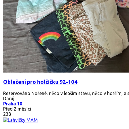
Oblečení pro holčičku 92-104
Rezervováno
Nošené, něco v lepším stavu, něco v horším, ale 
Daruji
Praha 10
Před 2 měsíci
238