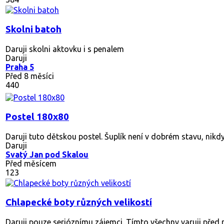
Skolni batoh
Daruji skolni aktovku i s penalem
Daruji
Praha 5
Před 8 měsíci
440
Postel 180x80
Daruji tuto dětskou postel. Šuplík není v dobrém stavu, nikdy 
Daruji
Svatý Jan pod Skalou
Před měsícem
123
Chlapecké boty různých velikostí
Daruji pouze serióznímu zájemci. Tímto všechny varuji před 