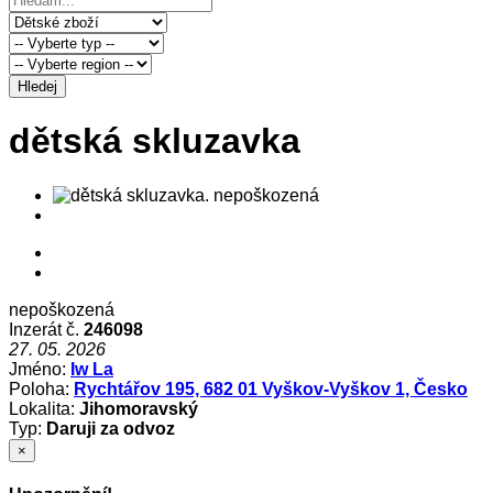
Hledej
dětská skluzavka
nepoškozená
Inzerát č.
246098
27. 05. 2026
Jméno:
Iw La
Poloha:
Rychtářov 195, 682 01 Vyškov-Vyškov 1, Česko
Lokalita:
Jihomoravský
Typ:
Daruji za odvoz
×