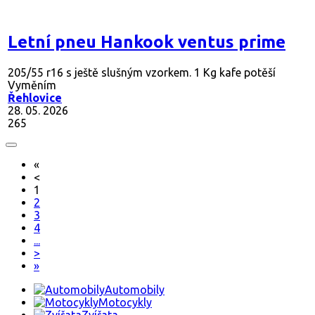
Letní pneu Hankook ventus prime
205/55 r16 s ještě slušným vzorkem. 1 Kg kafe potěší
Vyměním
Řehlovice
28. 05. 2026
265
«
<
1
2
3
4
...
>
»
Automobily
Motocykly
Zvířata