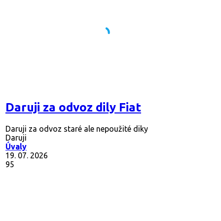
Daruji za odvoz dily Fiat
Daruji za odvoz staré ale nepoužité diky
Daruji
Úvaly
19. 07. 2026
95