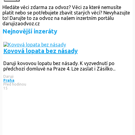
Hledáte věci zdarma za odvoz? Věci za které nemusíte
platit nebo se potřebujete zbavit starých věcí? Nevyhazujte
to! Darujte to za odvoz na našem inzertním portálu
darujizaodvoz.cz
Nejnovější inzeráty
Kovová lopata bez násady
Daruji kovovou lopatu bez násady. K vyzvednutí po
předchozí domluvě na Praze 4. Lze zaslat i Zásilko...
Daruji
Praha
Před hodinou
15