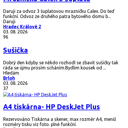
Mraznička Calex 3 šuplata
Daruji za odvoz 3 šuplatovou mrazničku Calex. Do teď
funkční. Odvoz ze druhého patra bytového domu b...
Daruji
Hradec Králové 2
03. 08. 2026
96
Sušička
Dobrý den kdyby se někdo rozhodl se zbavit sušičky tak
ráda se újmu prosím scháním.Bydlim kousek od ...
Hledám
Brloh
03. 08. 2026
37
A4 tiskárna- HP DeskJet Plus
Rezervováno
Tiskárna a skener, max rozměr A4, menší
rozměry tisku viz foto. plně funkční.