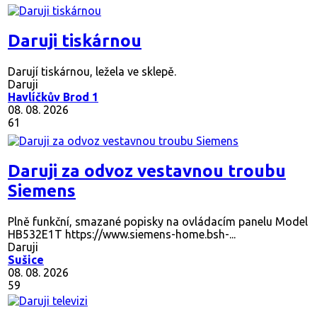
40
Daruji tiskárnou
Darují tiskárnou, ležela ve sklepě.
Daruji
Havlíčkův Brod 1
08. 08. 2026
61
Daruji za odvoz vestavnou troubu
Siemens
Plně funkční, smazané popisky na ovládacím panelu Model
HB532E1T https://www.siemens-home.bsh-...
Daruji
Sušice
08. 08. 2026
59