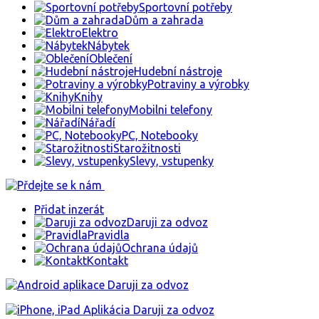
Dětské zboží
Sportovní potřeby
Dům a zahrada
Elektro
Nábytek
Oblečení
Hudební nástroje
Potraviny a výrobky
Knihy
Mobilni telefony
Nářadí
PC, Notebooky
Starožitnosti
Slevy, vstupenky
Přidat inzerát
Daruji za odvoz
Pravidla
Ochrana údajů
Kontakt