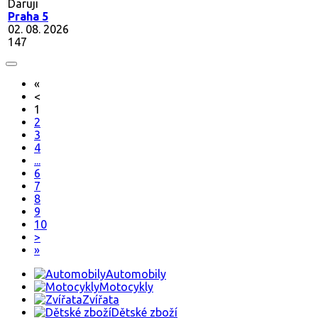
Daruji
Praha 5
02. 08. 2026
147
«
<
1
2
3
4
...
6
7
8
9
10
>
»
Automobily
Motocykly
Zvířata