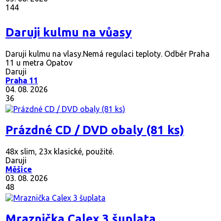
05. 08. 2026
144
Daruji kulmu na vůasy
Daruji kulmu na vlasy.Nemá regulaci teploty. Odběr Praha
11 u metra Opatov
Daruji
Praha 11
04. 08. 2026
36
Prázdné CD / DVD obaly (81 ks)
48x slim, 23x klasické, použité.
Daruji
Měšice
03. 08. 2026
48