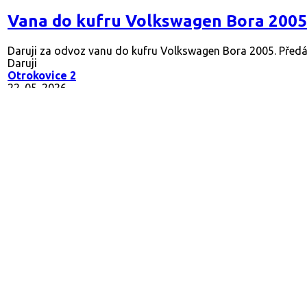
Vana do kufru Volkswagen Bora 2005
Daruji za odvoz vanu do kufru Volkswagen Bora 2005. Předání
Daruji
Otrokovice 2
22. 05. 2026
250
ww golf 5
daruji za přepis
Daruji
Náchod 1
21. 05. 2026
2055
Stínítko na čelní sklo
Stínítko na člení sklo auta