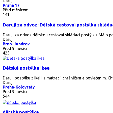
Daruji
Praha 17
Před měsícem
141
Daruji za odvoz :Dětská cestovní postýlka skláda
Daruji za odvoz dětskou cestovní skládací postýlku. Málo p
Daruji
Brno-Jundrov
Před 9 měsíci
425
Dětská postýlka ikea
Daruji postýlku z Ikei i s matrací, chráničem a povlečením. C
Daruji
Praha-Kolovraty
Před 9 měsíci
544
dětská postýlka