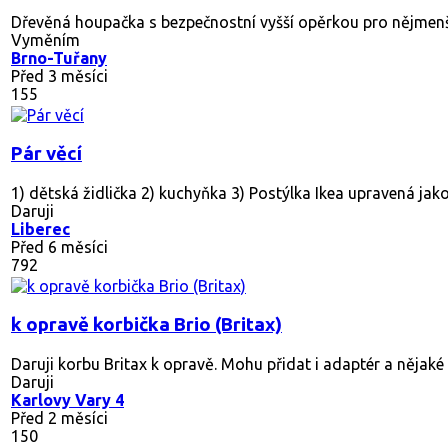
Dřevěná houpačka s bezpečnostní vyšší opěrkou pro nějmenší 
Vyměním
Brno-Tuřany
Před 3 měsíci
155
Pár věcí
1) dětská židlička 2) kuchyňka 3) Postýlka Ikea upravená jak
Daruji
Liberec
Před 6 měsíci
792
k opravě korbička Brio (Britax)
Daruji korbu Britax k opravě. Mohu přidat i adaptér a nějaké 
Daruji
Karlovy Vary 4
Před 2 měsíci
150