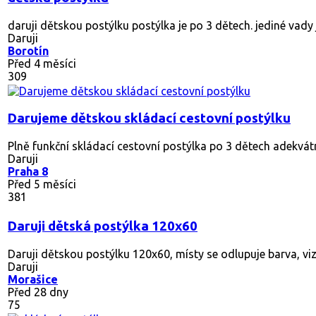
daruji dětskou postýlku postýlka je po 3 dětech. jediné vady j
Daruji
Borotín
Před 4 měsíci
309
Darujeme dětskou skládací cestovní postýlku
Plně funkční skládací cestovní postýlka po 3 dětech adekvá
Daruji
Praha 8
Před 5 měsíci
381
Daruji dětská postýlka 120x60
Daruji dětskou postýlku 120x60, místy se odlupuje barva, viz
Daruji
Morašice
Před 28 dny
75