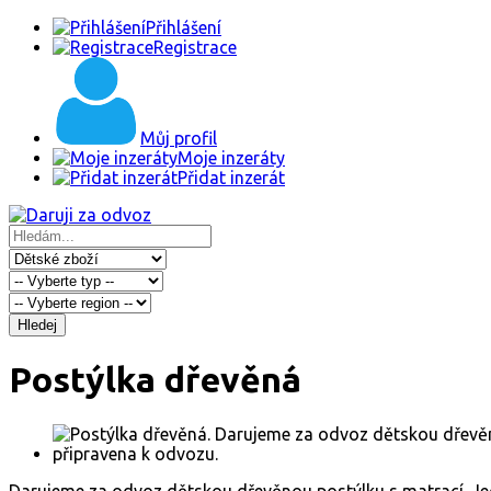
Přihlášení
Registrace
Můj profil
Moje inzeráty
Přidat inzerát
Hledej
Postýlka dřevěná
Darujeme za odvoz dětskou dřevěnou postýlku s matrací. Jedn