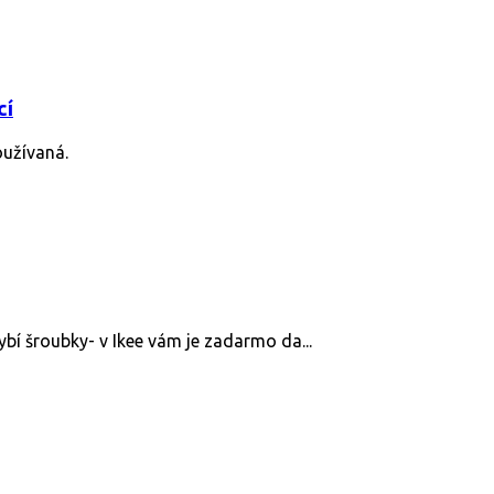
cí
oužívaná.
hybí šroubky- v Ikee vám je zadarmo da...