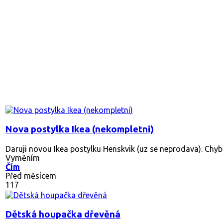
Nova postylka Ikea (nekompletni)
Daruji novou Ikea postylku Henskvik (uz se neprodava). Chybi 
Vyměním
Čím
Před měsícem
117
Dětská houpačka dřevěná