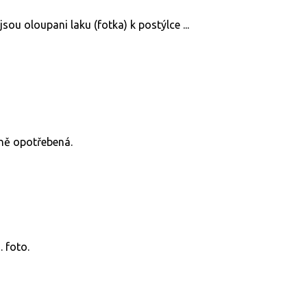
sou oloupani laku (fotka) k postýlce ...
tně opotřebená.
. foto.