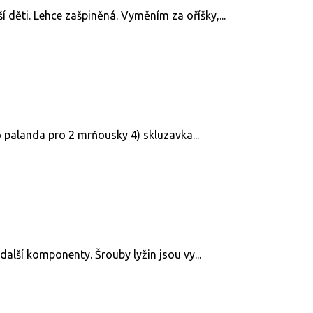
děti. Lehce zašpiněná. Vyměním za oříšky,...
o palanda pro 2 mrňousky 4) skluzavka...
další komponenty. Šrouby lyžin jsou vy...