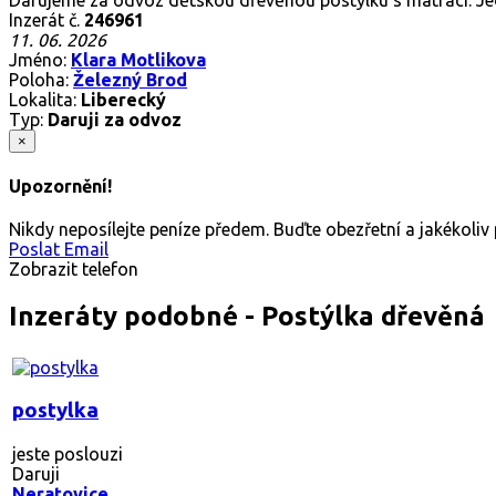
Inzerát č.
246961
11. 06. 2026
Jméno:
Klara Motlikova
Poloha:
Železný Brod
Lokalita:
Liberecký
Typ:
Daruji za odvoz
×
Upozornění!
Nikdy neposílejte peníze předem. Buďte obezřetní a jakékoli
Poslat Email
Zobrazit telefon
Inzeráty podobné - Postýlka dřevěná
postylka
jeste poslouzi
Daruji
Neratovice