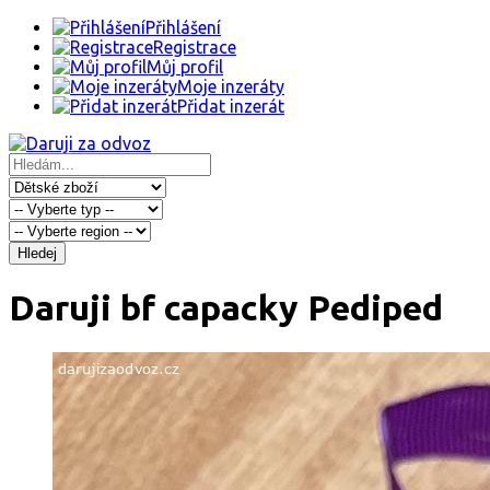
Přihlášení
Registrace
Můj profil
Moje inzeráty
Přidat inzerát
Hledej
Daruji bf capacky Pediped