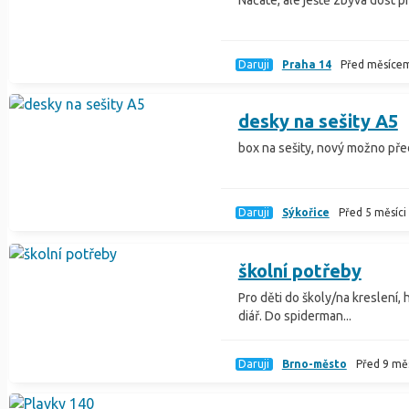
Daruji
Praha 14
Před měsíce
desky na sešity A5
box na sešity, nový možno př
Daruji
Sýkořice
Před 5 měsíci
školní potřeby
Pro děti do školy/na kreslení, h
diář. Do spiderman...
Daruji
Brno-město
Před 9 měs