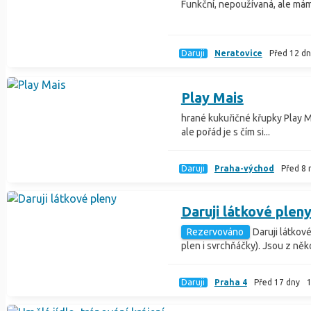
Funkční, nepoužívaná, ale má
Daruji
Neratovice
Před 12 dn
Play Mais
hrané kukuřičné křupky Play Ma
ale pořád je s čím si...
Daruji
Praha-východ
Před 8 
Daruji látkové plen
Rezervováno
Daruji látkové
plen i svrchňáčky). Jsou z někol
Daruji
Praha 4
Před 17 dny