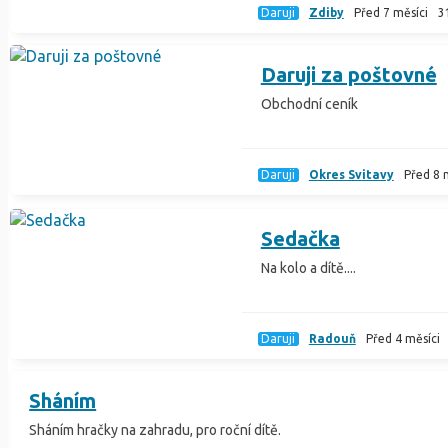
Daruji
Zdiby
Před 7 měsíci
3
Daruji za poštovné
Obchodní ceník
Daruji
Okres Svitavy
Před 8 
Sedačka
Na kolo a dítě....
Daruji
Radouň
Před 4 měsíci
Sháním
Sháním hračky na zahradu, pro roční dítě.