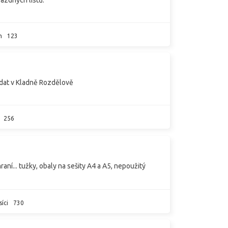
m
123
edat v Kladně Rozdělově
256
raní... tužky, obaly na sešity A4 a A5, nepoužitý
íci
730