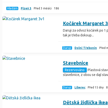
Hledám
Plzeň 3
Před 3 měsíci
186
Kočárek Margaret 
Daruji za odvoz kočárek po 1 pr
tak je třeba dokoup...
Daruji
Dolní Třebonín
Před 
Stavebnice
Rezervováno
Plastová stav
stavebnice, z obou se dají stavě
Daruji
Liberec
Před 15 dny
8
Dětská židlička ikea