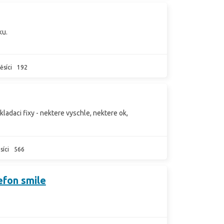
ku.
ěsíci
192
vkladaci fixy - nektere vyschle, nektere ok,
síci
566
efon smile