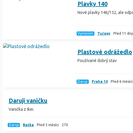
Plavky 140
Nové plavky 146/152, ale odpo
Vyměním
Tučapy
Před 11 dny
Plastové odrážedlo
Používané dobrý stav
Daruji
Praha 10
Před 6 měsíci
Daruji vaničku
Vanička z Ikei.
Daruji
Baška
Před 5 měsíci
270