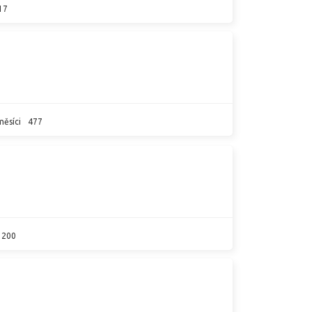
17
měsíci
477
200