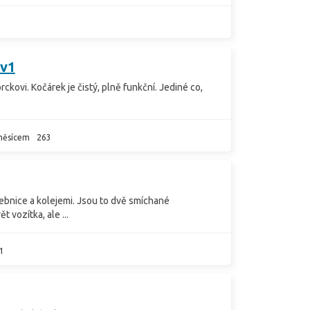
3v1
ckovi. Kočárek je čistý, plně funkční. Jediné co,
měsícem
263
ebnice a kolejemi. Jsou to dvě smíchané
t vozítka, ale ...
1