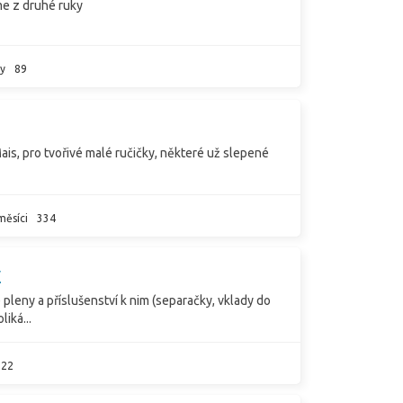
me z druhé ruky
y
89
is, pro tvořivé malé ručičky, některé už slepené
měsíci
334
y
 pleny a příslušenství k nim (separačky, vklady do
iká...
122