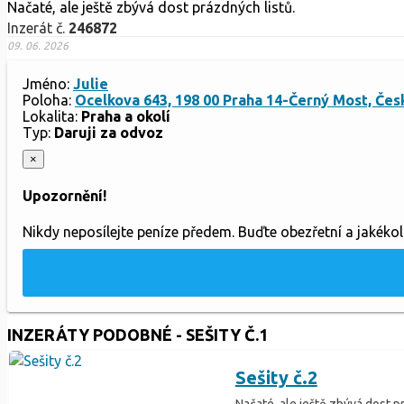
Načaté, ale ještě zbývá dost prázdných listů.
Inzerát č.
246872
09. 06. 2026
Jméno:
Julie
Poloha:
Ocelkova 643, 198 00 Praha 14-Černý Most, Čes
Lokalita:
Praha a okolí
Typ:
Daruji za odvoz
×
Upozornění!
Nikdy neposílejte peníze předem. Buďte obezřetní a jakéko
INZERÁTY PODOBNÉ - SEŠITY Č.1
Sešity č.2
Načaté, ale ještě zbývá dost p