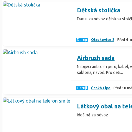
Dětská stolička
Daruji za odvoz dětskou stolč
Daruji
Otrokovice 2
Před 4 m
Airbrush sada
Nabijeci airbrush pero, kabel, 
sablona, navod. Pro deti...
Daruji
Česká Lípa
Před 10 mě
Látkový obal na tel
Ideálně za odvoz