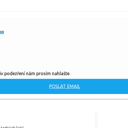
ko
liv podezření nám prosím nahlašte.
POSLAT EMAIL
rázdných listů.