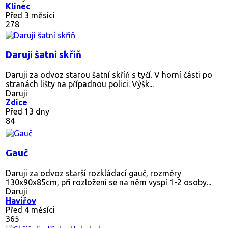
Klínec
Před 3 měsíci
278
Daruji šatní skříň
Daruji za odvoz starou šatní skříň s tyčí. V horní části po
stranách lišty na případnou polici. Výšk...
Daruji
Zdice
Před 13 dny
84
Gauč
Daruji za odvoz starší rozkládací gauč, rozměry
130x90x85cm, při rozložení se na něm vyspí 1-2 osoby...
Daruji
Havířov
Před 4 měsíci
365