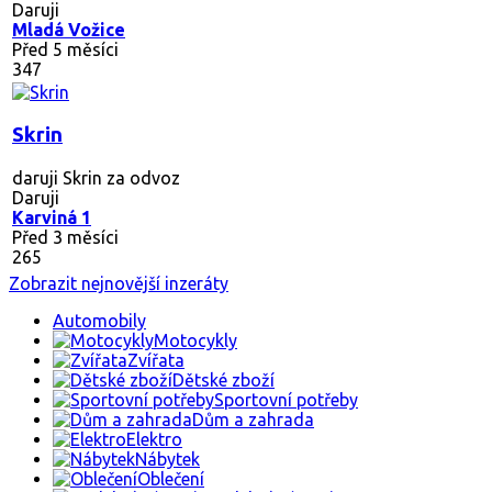
Daruji
Mladá Vožice
Před 5 měsíci
347
Skrin
daruji Skrin za odvoz
Daruji
Karviná 1
Před 3 měsíci
265
Zobrazit nejnovější inzeráty
Automobily
Motocykly
Zvířata
Dětské zboží
Sportovní potřeby
Dům a zahrada
Elektro
Nábytek
Oblečení