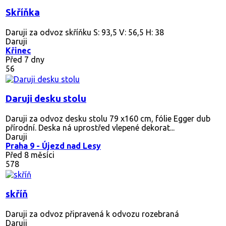
Skříňka
Daruji za odvoz skříňku S: 93,5 V: 56,5 H: 38
Daruji
Křinec
Před 7 dny
56
Daruji desku stolu
Daruji za odvoz desku stolu 79 x160 cm, fólie Egger dub
přírodní. Deska ná uprostřed vlepené dekorat...
Daruji
Praha 9 - Újezd nad Lesy
Před 8 měsíci
578
skříň
Daruji za odvoz připravená k odvozu rozebraná
Daruji