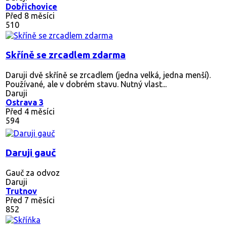
Dobřichovice
Před 8 měsíci
510
Skříně se zrcadlem zdarma
Daruji dvě skříně se zrcadlem (jedna velká, jedna menší).
Používané, ale v dobrém stavu. Nutný vlast...
Daruji
Ostrava 3
Před 4 měsíci
594
Daruji gauč
Gauč za odvoz
Daruji
Trutnov
Před 7 měsíci
852