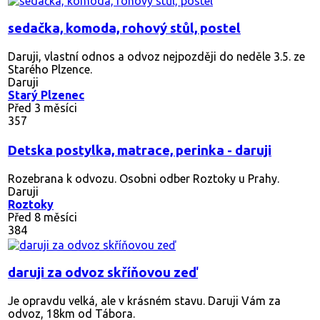
sedačka, komoda, rohový stůl, postel
Daruji, vlastní odnos a odvoz nejpozději do neděle 3.5. ze
Starého Plzence.
Daruji
Starý Plzenec
Před 3 měsíci
357
Detska postylka, matrace, perinka - daruji
Rozebrana k odvozu. Osobni odber Roztoky u Prahy.
Daruji
Roztoky
Před 8 měsíci
384
daruji za odvoz skříňovou zeď
Je opravdu velká, ale v krásném stavu. Daruji Vám za
odvoz, 18km od Tábora.