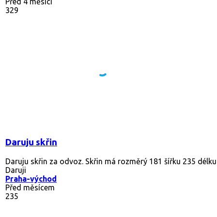
Před 4 měsíci
329
Daruju skřin
Daruju skřin za odvoz. Skřin má rozměrý 181 šířku 235 délku
Daruji
Praha-východ
Před měsícem
235