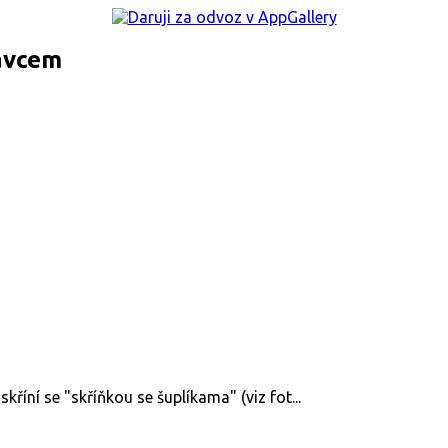
tavcem
říní se "skříňkou se šuplíkama" (viz fot...