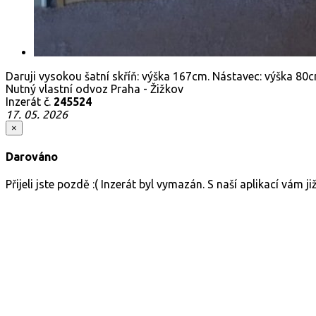
Daruji vysokou šatní skříň: výška 167cm. Nástavec: výška 80
Nutný vlastní odvoz Praha - Žižkov
Inzerát č.
245524
17. 05. 2026
×
Darováno
Přijeli jste pozdě :( Inzerát byl vymazán. S naší aplikací vám 