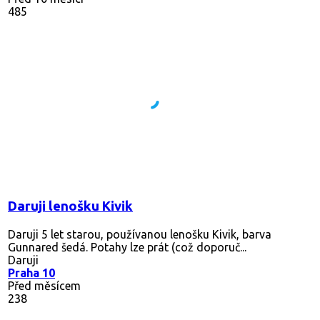
485
Daruji lenošku Kivik
Daruji 5 let starou, používanou lenošku Kivik, barva
Gunnared šedá. Potahy lze prát (což doporuč...
Daruji
Praha 10
Před měsícem
238