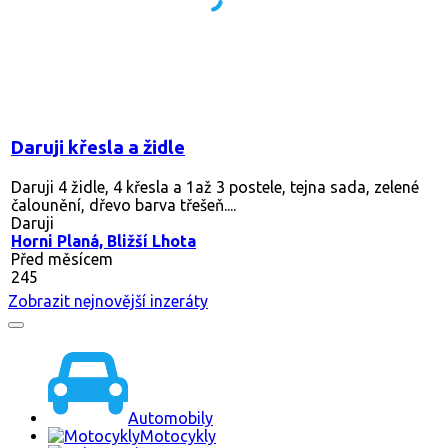
Daruji křesla a židle
Daruji 4 židle, 4 křesla a 1až 3 postele, tejna sada, zelené
čalounění, dřevo barva třešeň....
Daruji
Horni Planá, Bližší Lhota
Před měsícem
245
Zobrazit nejnovější inzeráty
Automobily
Motocykly