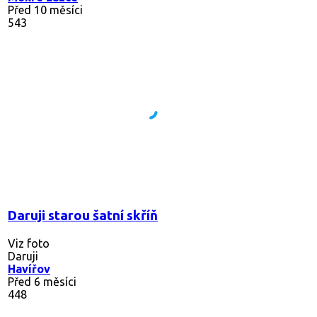
Před 10 měsíci
543
Daruji starou šatní skříň
Viz foto
Daruji
Havířov
Před 6 měsíci
448