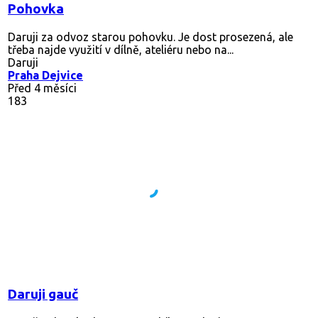
Pohovka
Daruji za odvoz starou pohovku. Je dost prosezená, ale
třeba najde využití v dílně, ateliéru nebo na...
Daruji
Praha Dejvice
Před 4 měsíci
183
Daruji gauč