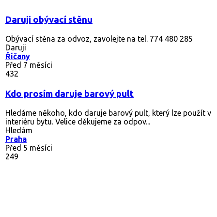
Daruji obývací stěnu
Obývací stěna za odvoz, zavolejte na tel. 774 480 285
Daruji
Říčany
Před 7 měsíci
432
Kdo prosím daruje barový pult
Hledáme někoho, kdo daruje barový pult, který lze použít v
interiéru bytu. Velice děkujeme za odpov...
Hledám
Praha
Před 5 měsíci
249