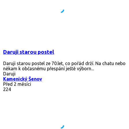
Daruji starou postel
Daruji starou postel ze 70.let, co pořád drží. Na chatu nebo
někam k občasnému přespání ještě výborn...
Daruji
Kamenický Šenov
Před 2 měsíci
224