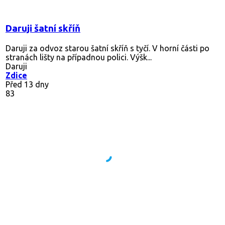
Daruji šatní skříň
Daruji za odvoz starou šatní skříň s tyčí. V horní části po
stranách lišty na případnou polici. Výšk...
Daruji
Zdice
Před 13 dny
83