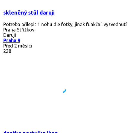
skleněný stůl daruji
Potreba přilepit 1 nohu dle fotky, jinak funkční. vyzvednutí
Praha Střížkov
Daruji
Praha 9
Před 2 měsíci
228