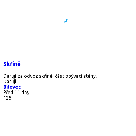
Skříně
Darují za odvoz skříně, část obývací stěny.
Daruji
Bílovec
Před 11 dny
125