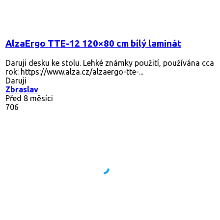
AlzaErgo TTE-12 120×80 cm bílý laminát
Daruji desku ke stolu. Lehké známky použití, používána cca
rok: https://www.alza.cz/alzaergo-tte-...
Daruji
Zbraslav
Před 8 měsíci
706