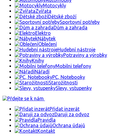
Automobily
Motocykly
Zvířata
Dětské zboží
Sportovní potřeby
Dům a zahrada
Elektro
Nábytek
Oblečení
Hudební nástroje
Potraviny a výrobky
Knihy
Mobilni telefony
Nářadí
PC, Notebooky
Starožitnosti
Slevy, vstupenky
Přidat inzerát
Daruji za odvoz
Pravidla
Ochrana údajů
Kontakt