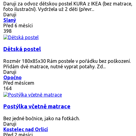
Daruji za odvoz dětskou postel KURA z IKEA (bez matrace,
foto ilustrační). Vydržela už 2 děti (převr...
Daruji
Slaný
Před 6 měsíci
398
Dětská postel
Rozměr 180x85x30 Rám postele v pořádku bez poškození.
Přidám dvě matrace, nutné vyprat potahy. Zd...
Daruji
Opočno
Před měsícem
164
Postýlka včetně matrace
Bez jedné bočnice, jako na fotkách.
Daruji
Kostelec nad Orlicí
Před 2 měsíci