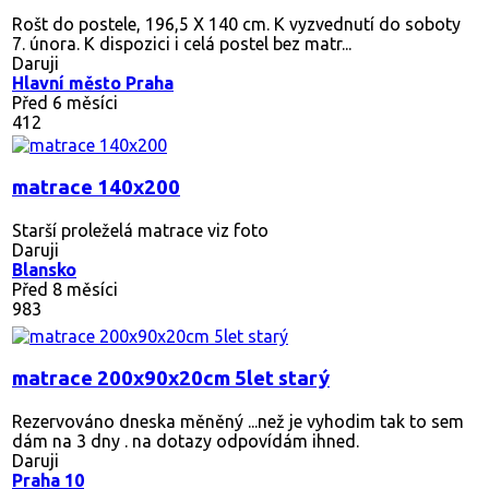
Rošt do postele, 196,5 X 140 cm. K vyzvednutí do soboty
7. února. K dispozici i celá postel bez matr...
Daruji
Hlavní město Praha
Před 6 měsíci
412
matrace 140x200
Starší proleželá matrace viz foto
Daruji
Blansko
Před 8 měsíci
983
matrace 200x90x20cm 5let starý
Rezervováno
dneska měněný ...než je vyhodim tak to sem
dám na 3 dny . na dotazy odpovídám ihned.
Daruji
Praha 10