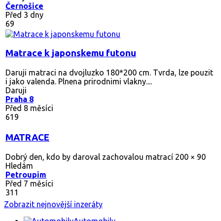
Černošice
Před 3 dny
69
Matrace k japonskemu futonu
Daruji matraci na dvojluzko 180*200 cm. Tvrda, lze pouzit
i jako valenda. Plnena prirodnimi vlakny....
Daruji
Praha 8
Před 8 měsíci
619
MATRACE
Dobrý den, kdo by daroval zachovalou matrací 200 × 90
Hledám
Petroupim
Před 7 měsíci
311
Zobrazit nejnovější inzeráty