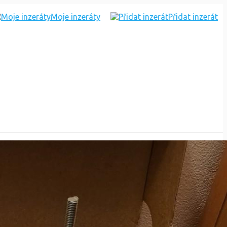
Moje inzeráty
Přidat inzerát