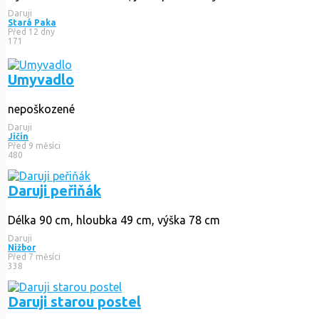
Daruji
Stará Paka
Před 12 dny
171
Umyvadlo
nepoškozené
Daruji
Jičín
Před 9 měsíci
480
Daruji peřiňák
Délka 90 cm, hloubka 49 cm, výška 78 cm
Daruji
Nižbor
Před 7 měsíci
338
Daruji starou postel