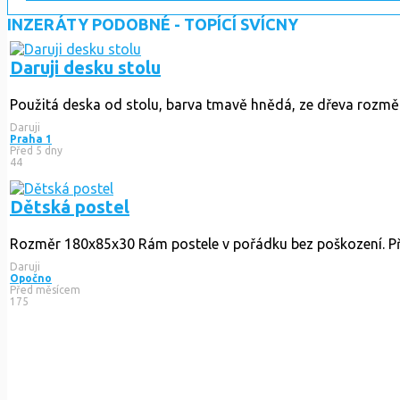
INZERÁTY PODOBNÉ - TOPÍCÍ SVÍCNY
Daruji desku stolu
Použitá deska od stolu, barva tmavě hnědá, ze dřeva rozměry
Daruji
Praha 1
Před 5 dny
44
Dětská postel
Rozměr 180x85x30 Rám postele v pořádku bez poškození. Při
Daruji
Opočno
Před měsícem
175