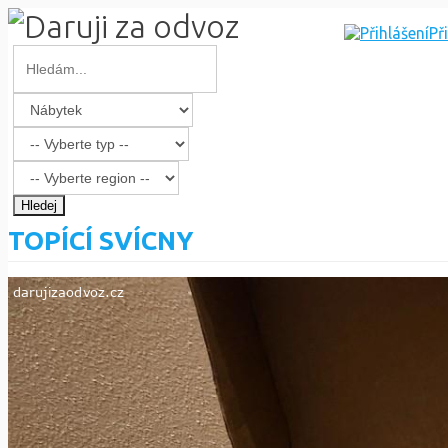
Př
Hledej
TOPÍCÍ SVÍCNY