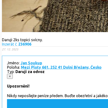
Daruji 2ks topici svícny.
Inzerát č.
236906
27. 12. 2025
Jméno:
Jan Soukup
Poloha:
Mezi Ploty 661, 252 41 Dolní Břežany, Česko
Typ:
Daruji za odvoz
×
Upozornění!
Nikdy neposílejte peníze předem. Buďte obezřetní a jakék