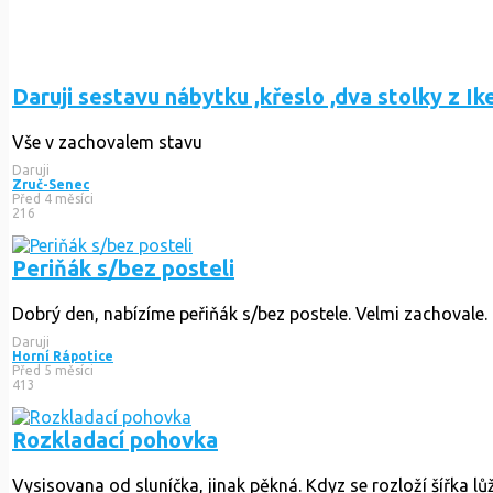
Daruji sestavu nábytku ,křeslo ,dva stolky z Ike
Vše v zachovalem stavu
Daruji
Zruč-Senec
Před 4 měsíci
216
Periňák s/bez posteli
Dobrý den, nabízíme peřiňák s/bez postele. Velmi zachovale. 
Daruji
Horní Rápotice
Před 5 měsíci
413
Rozkladací pohovka
Vysisovana od sluníčka, jinak pěkná. Kdyz se rozloží šířka l