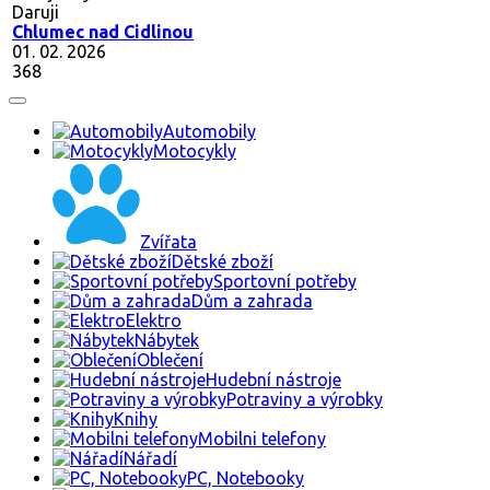
Daruji
Chlumec nad Cidlinou
01. 02. 2026
368
Automobily
Motocykly
Zvířata
Dětské zboží
Sportovní potřeby
Dům a zahrada
Elektro
Nábytek
Oblečení
Hudební nástroje
Potraviny a výrobky
Knihy
Mobilni telefony
Nářadí
PC, Notebooky