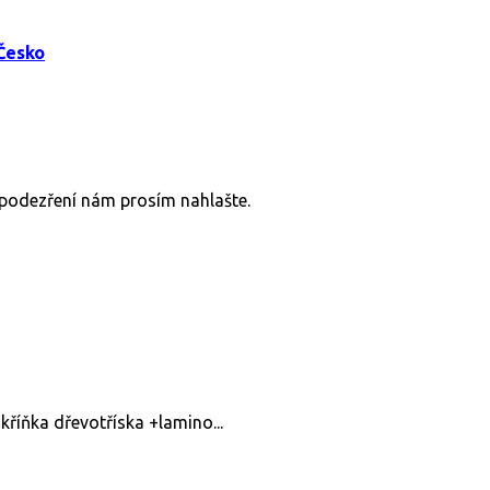
 Česko
v podezření nám prosím nahlašte.
kříňka dřevotříska +lamino...