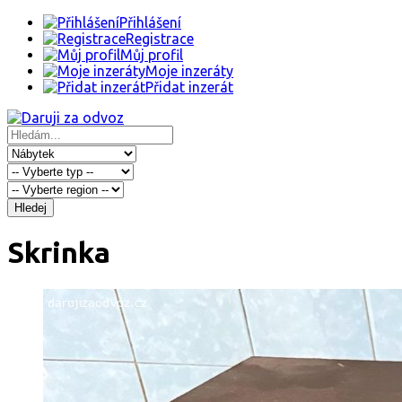
Přihlášení
Registrace
Můj profil
Moje inzeráty
Přidat inzerát
Hledej
Skrinka