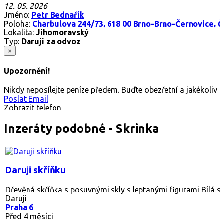
12. 05. 2026
Jméno:
Petr Bednařík
Poloha:
Charbulova 244/73, 618 00 Brno-Brno-Černovice,
Lokalita:
Jihomoravský
Typ:
Daruji za odvoz
×
Upozornění!
Nikdy neposílejte peníze předem. Buďte obezřetní a jakékoli
Poslat Email
Zobrazit telefon
Inzeráty podobné - Skrinka
Daruji skříňku
Dřevěná skříňka s posuvnými skly s leptanými figurami Bílá s
Daruji
Praha 6
Před 4 měsíci