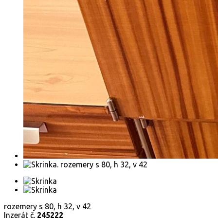
rozemery s 80, h 32, v 42
Inzerát č.
245222