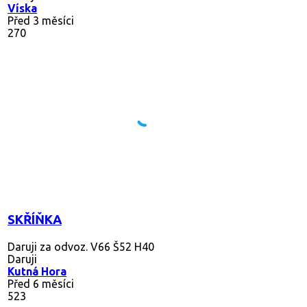
Víska
Před 3 měsíci
270
SKŘÍŇKA
Daruji za odvoz. V66 Š52 H40
Daruji
Kutná Hora
Před 6 měsíci
523