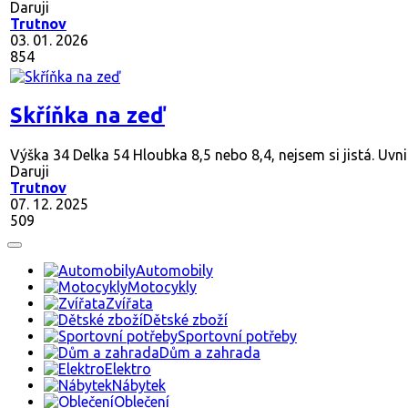
Daruji
Trutnov
03. 01. 2026
854
Skříňka na zeď
Výška 34 Delka 54 Hloubka 8,5 nebo 8,4, nejsem si jistá. Uvnitř
Daruji
Trutnov
07. 12. 2025
509
Automobily
Motocykly
Zvířata
Dětské zboží
Sportovní potřeby
Dům a zahrada
Elektro
Nábytek
Oblečení