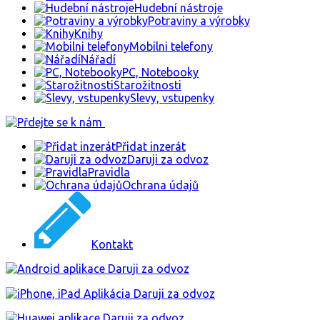
Hudební nástroje
Potraviny a výrobky
Knihy
Mobilni telefony
Nářadí
PC, Notebooky
Starožitnosti
Slevy, vstupenky
Přidat inzerát
Daruji za odvoz
Pravidla
Ochrana údajů
Kontakt