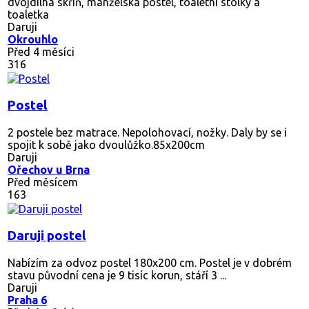
dvojdílná skříň, manželská postel, toaletní stolky a
toaletka
Daruji
Okrouhlo
Před 4 měsíci
316
Postel
2 postele bez matrace. Nepolohovací, nožky. Daly by se i
spojit k sobě jako dvoulůžko.85x200cm
Daruji
Ořechov u Brna
Před měsícem
163
Daruji postel
Nabízím za odvoz postel 180x200 cm. Postel je v dobrém
stavu původní cena je 9 tisíc korun, stáří 3 ...
Daruji
Praha 6