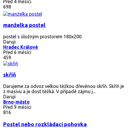
Před 4 měsíci
698
manželka postel
postel s úložným prostorem 180x200
Daruji
Hradec Králové
Před 6 měsíci
459
skříň
Darujeme za odvoz velkou těžkou dřevěnou skříň. Skříň je
z masivu a je dost těžká. V případě zájmu j...
Daruji
Brno-město
Před 9 měsíci
816
Postel nebo rozkládací pohovka