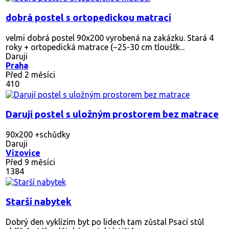
dobrá postel s ortopedickou matrací
velmi dobrá postel 90x200 vyrobená na zakázku. Stará 4
roky + ortopedická matrace (~25-30 cm tloušťk...
Daruji
Praha
Před 2 měsíci
410
Darují postel s uložným prostorem bez matrace
90x200 +schůdky
Daruji
Vizovice
Před 9 měsíci
1384
Starší nabytek
Dobrý den vyklízím byt po lidech tam zůstal Psací stůl