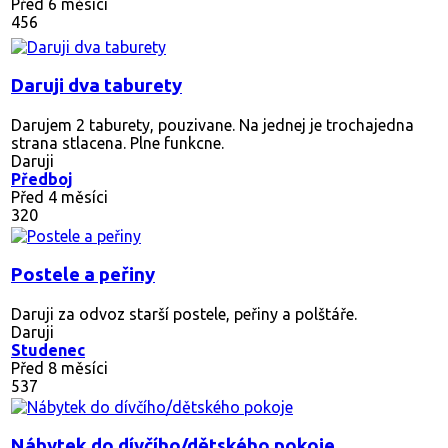
Před 6 měsíci
456
Daruji dva taburety
Darujem 2 taburety, pouzivane. Na jednej je trochajedna
strana stlacena. Plne funkcne.
Daruji
Předboj
Před 4 měsíci
320
Postele a peřiny
Daruji za odvoz starší postele, peřiny a polštáře.
Daruji
Studenec
Před 8 měsíci
537
Nábytek do dívčího/dětského pokoje