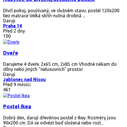
Dívčí pokoj, používaný, ve slušném stavu. postel 120x200
bez matrace Velká skříň-nutná drobná ...
Daruji
Praha 14
Před 2 dny
100
Dveře
Darujeme 4 dveře. 2x65 cm, 2x85 cm Vhodné někam do
dílny nebo jiných "neluxusních" prostor
Daruji
Jablonec nad Nisou
Před 9 měsíci
461
Postel Ikea
Dobrý den, daruji dřevěnou postel z Ikey. Rozměry jsou
90x200 cm. Dá se odvézt buď složená nebo rozl...