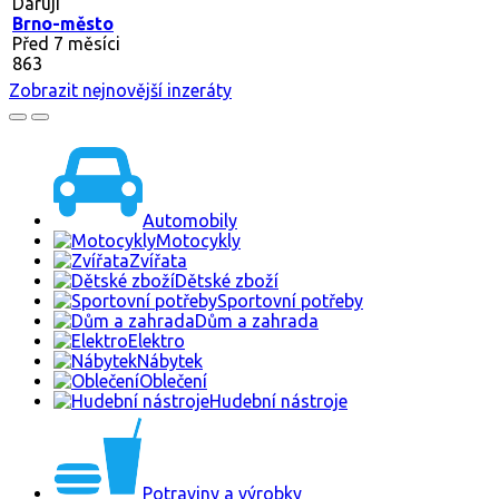
Daruji
Brno-město
Před 7 měsíci
863
Zobrazit nejnovější inzeráty
Automobily
Motocykly
Zvířata
Dětské zboží
Sportovní potřeby
Dům a zahrada
Elektro
Nábytek
Oblečení
Hudební nástroje
Potraviny a výrobky