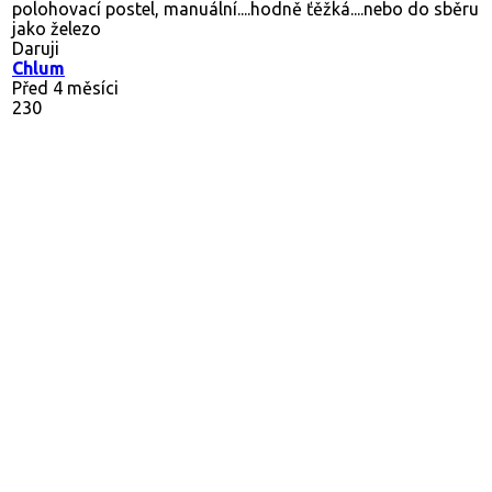
polohovací postel, manuální....hodně ťěžká....nebo do sběru
jako železo
Daruji
Chlum
Před 4 měsíci
230