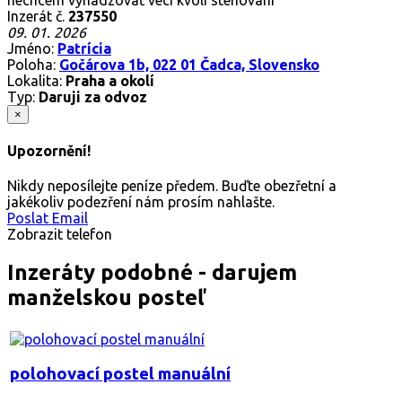
Inzerát č.
237550
09. 01. 2026
Jméno:
Patrícia
Poloha:
Gočárova 1b, 022 01 Čadca, Slovensko
Lokalita:
Praha a okolí
Typ:
Daruji za odvoz
×
Upozornění!
Nikdy neposílejte peníze předem. Buďte obezřetní a
jakékoliv podezření nám prosím nahlašte.
Poslat Email
Zobrazit telefon
Inzeráty podobné - darujem
manželskou posteľ
polohovací postel manuální