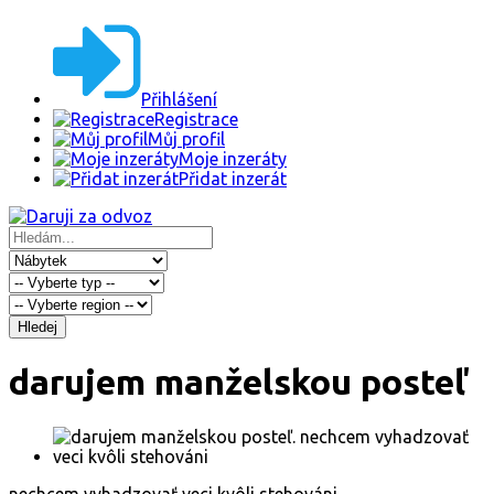
Přihlášení
Registrace
Můj profil
Moje inzeráty
Přidat inzerát
Hledej
darujem manželskou posteľ
nechcem vyhadzovať veci kvôli stehováni