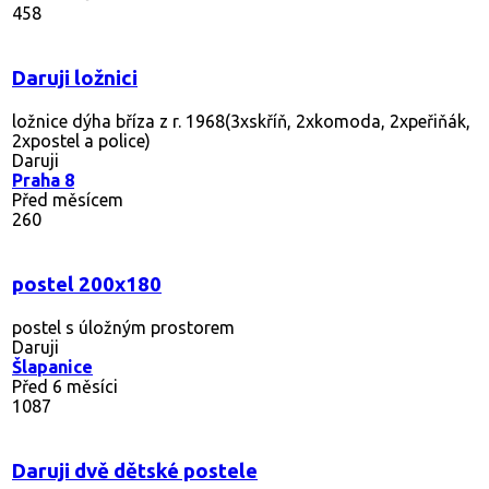
458
Daruji ložnici
ložnice dýha bříza z r. 1968(3xskříň, 2xkomoda, 2xpeřiňák,
2xpostel a police)
Daruji
Praha 8
Před měsícem
260
postel 200x180
postel s úložným prostorem
Daruji
Šlapanice
Před 6 měsíci
1087
Daruji dvě dětské postele