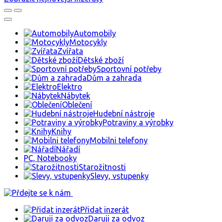
Automobily
Motocykly
Zvířata
Dětské zboží
Sportovní potřeby
Dům a zahrada
Elektro
Nábytek
Oblečení
Hudební nástroje
Potraviny a výrobky
Knihy
Mobilni telefony
Nářadí
PC, Notebooky
Starožitnosti
Slevy, vstupenky
Přidat inzerát
Daruji za odvoz