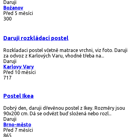
Daruji
Božanov
Před 5 měsíci
300
Daruji rozkládací postel
Rozkladaci postel včetně matrace vrchni, viz foto. Daruji
za odvoz z Karlových Varu, vhodné třeba na...
Daruji
Karlovy Vary
Před 10 měsíci
717
Postel Ikea
Dobrý den, daruji dřevěnou postel z Ikey. Rozměry jsou
90x200 cm. Dá se odvézt buď složená nebo rozl...
Daruji
Brno-město
Před 7 měsíci
865