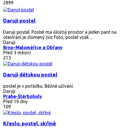
2899
Daruji postel
Daruji postel. Postel ma úložný prostor a jeden pant na
otevírání je zlomený (viz foto, postel vsak ...
Daruji
Brno-Maloměřice a Obřany
Před 3 měsíci
213
Daruji dětskou postel
postel je v pořádku. Běžné užívání.
Daruji
Praha-Štěrboholy
Před 19 dny
109
Křeslo, postel, skříně