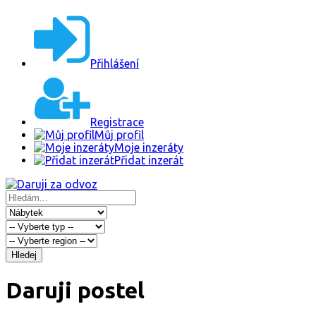
Přihlášení
Registrace
Můj profil
Moje inzeráty
Přidat inzerát
Hledej
Daruji postel