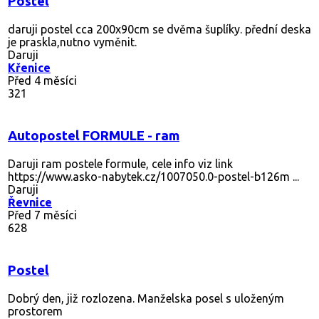
Postel
daruji postel cca 200x90cm se dvěma šuplíky. přední deska
je praskla,nutno vyměnit.
Daruji
Křenice
Před 4 měsíci
321
Autopostel FORMULE - ram
Daruji ram postele formule, cele info viz link
https://www.asko-nabytek.cz/1007050.0-postel-b126m ...
Daruji
Řevnice
Před 7 měsíci
628
Postel
Dobrý den, již rozlozena. Manželska posel s uloženým
prostorem