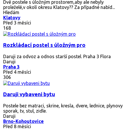
Dvě postele s úložným prostorem,aby ale nebyly
proleželé,v okolí okresu Klatovy?? Za případné nabíd...
Hledám
Klatovy
Před 3 měsíci
168
Rozkládací postel s úložným pro
Daruji za odvoz a odnos starší postel. Praha 3 Flora
Daruji
Praha 3
Před 4 měsíci
306
Daruji vybaveni bytu
Postele bez matraci, skrine, kresla, dvere, lednice, plynovy
sporak, tv, stul, zidle.
Daruji
Brno-Kohoutovice
Před 8 měsíci