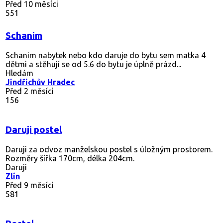
Před 10 měsíci
551
Schanim
Schanim nabytek nebo kdo daruje do bytu sem matka 4
dětmi a stěhují se od 5.6 do bytu je úplně prázd...
Hledám
Jindřichův Hradec
Před 2 měsíci
156
Daruji postel
Daruji za odvoz manželskou postel s úložným prostorem.
Rozměry šířka 170cm, délka 204cm.
Daruji
Zlín
Před 9 měsíci
581