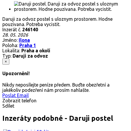
Daruji za odvoz postel s uloznym prostorem. Hodne
pouzivana. Potreba vycistit.
Inzerát č.
246140
28. 05. 2026
Jméno:
Ilona
Poloha:
Praha 1
Lokalita:
Praha a okolí
Typ:
Daruji za odvoz
×
Upozornění!
Nikdy neposílejte peníze předem. Buďte obezřetní a
jakékoliv podezření nám prosím nahlašte.
Poslat Email
Zobrazit telefon
Sdílet
Inzeráty podobné - Daruji postel