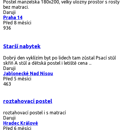
Postel manzelska 180x200, velky ulozny prostor s rosty
bez matraci.
Daruji
Praha 14
Před 8 měsíci
936
Starší nabytek
Dobrý den vyklízím byt po lidech tam zůstal Psací stůl
skříň A stůl a dětská postel i letiště cena ...
Daruji
Jablonecké Nad Nisou
Před 5 měsíci
463
roztahovací postel
roztahovací postel i s matrací
Daruji
Hradec Králové
Před 6 měsíci