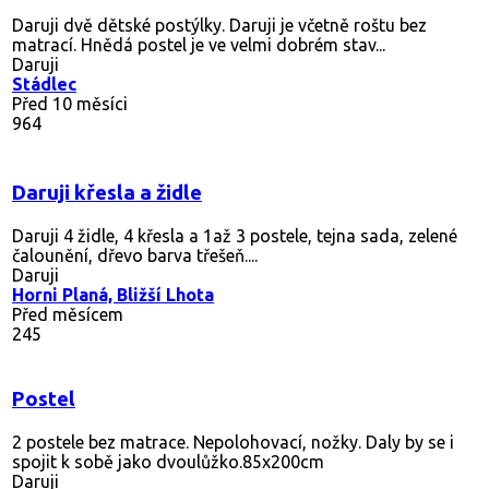
Daruji dvě dětské postýlky. Daruji je včetně roštu bez
matrací. Hnědá postel je ve velmi dobrém stav...
Daruji
Stádlec
Před 10 měsíci
964
Daruji křesla a židle
Daruji 4 židle, 4 křesla a 1až 3 postele, tejna sada, zelené
čalounění, dřevo barva třešeň....
Daruji
Horni Planá, Bližší Lhota
Před měsícem
245
Postel
2 postele bez matrace. Nepolohovací, nožky. Daly by se i
spojit k sobě jako dvoulůžko.85x200cm
Daruji