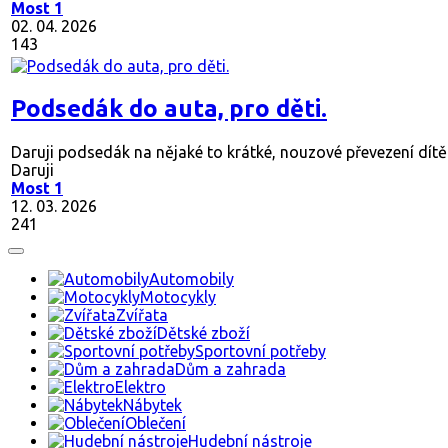
Most 1
02. 04. 2026
143
Podsedák do auta, pro děti.
Daruji podsedák na nějaké to krátké, nouzové převezení dítět
Daruji
Most 1
12. 03. 2026
241
Automobily
Motocykly
Zvířata
Dětské zboží
Sportovní potřeby
Dům a zahrada
Elektro
Nábytek
Oblečení
Hudební nástroje