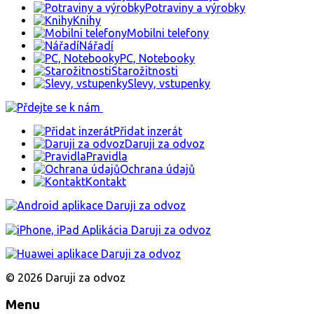
Potraviny a výrobky
Knihy
Mobilni telefony
Nářadí
PC, Notebooky
Starožitnosti
Slevy, vstupenky
Přidat inzerát
Daruji za odvoz
Pravidla
Ochrana údajů
Kontakt
© 2026 Daruji za odvoz
Menu