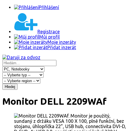
Přihlášení
Registrace
Můj profil
Moje inzeráty
Přidat inzerát
Hledej
Monitor DELL 2209WAf