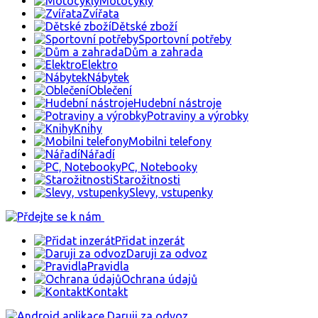
Motocykly
Zvířata
Dětské zboží
Sportovní potřeby
Dům a zahrada
Elektro
Nábytek
Oblečení
Hudební nástroje
Potraviny a výrobky
Knihy
Mobilni telefony
Nářadí
PC, Notebooky
Starožitnosti
Slevy, vstupenky
Přidat inzerát
Daruji za odvoz
Pravidla
Ochrana údajů
Kontakt