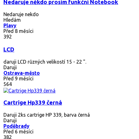
Nedaruje někdo prosím funkční Notebook
Nedaruje nekdo
Hledám
Plavy
Před 8 měsíci
392
LCD
daruji LCD různých velikostí 15 - 22 ".
Daruji
Ostrava-město
Před 9 měsíci
564
Cartrige Hp339 černá
Daruji 2ks cartrige HP 339, barva černá
Daruji
Poděbrady
Před 6 měsíci
382