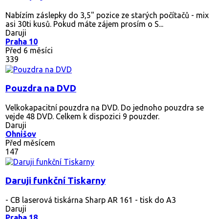
Nabízím záslepky do 3,5" pozice ze starých počítačů - mix
asi 30ti kusů. Pokud máte zájem prosím o S...
Daruji
Praha 10
Před 6 měsíci
339
Pouzdra na DVD
Velkokapacitní pouzdra na DVD. Do jednoho pouzdra se
vejde 48 DVD. Celkem k dispozici 9 pouzder.
Daruji
Ohnišov
Před měsícem
147
Daruji funkční Tiskarny
- CB laserová tiskárna Sharp AR 161 - tisk do A3
Daruji
Praha 18