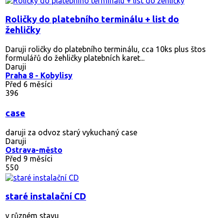
Roličky do platebního terminálu + list do
žehličky
Daruji roličky do platebního terminálu, cca 10ks plus štos
formulářů do žehličky platebních karet...
Daruji
Praha 8 - Kobylisy
Před 6 měsíci
396
case
daruji za odvoz starý vykuchaný case
Daruji
Ostrava-město
Před 9 měsíci
550
staré instalační CD
v různém stavu