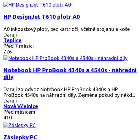
HP DesignJet T610 plotr A0
A0 inkoustový plotr, bez kartridží, včetně stojanu a koše
Daruji
Teplice
Před 7 měsíci
726
Notebook HP ProBook 4340s a 4540s - náhradní
díly
Daruji za odvoz Notebook HP ProBook 4340s a HP
ProBook 4540s na náhradní díly. Zejména pokud by někd...
Daruji
Nová Včelnice
Před měsícem
410
Záslepky PC