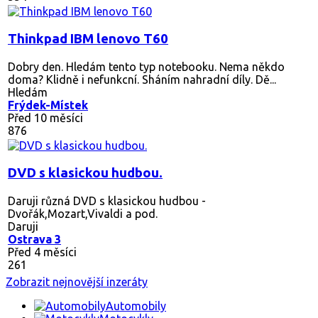
Thinkpad IBM lenovo T60
Dobry den. Hledám tento typ notebooku. Nema někdo
doma? Klidně i nefunkcní. Sháním nahradní díly. Dě...
Hledám
Frýdek-Místek
Před 10 měsíci
876
DVD s klasickou hudbou.
Daruji různá DVD s klasickou hudbou -
Dvořák,Mozart,Vivaldi a pod.
Daruji
Ostrava 3
Před 4 měsíci
261
Zobrazit nejnovější inzeráty
Automobily