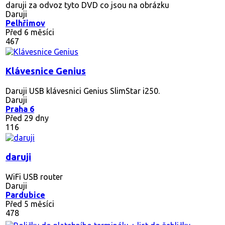
daruji za odvoz tyto DVD co jsou na obrázku
Daruji
Pelhřimov
Před 6 měsíci
467
Klávesnice Genius
Daruji USB klávesnici Genius SlimStar i250.
Daruji
Praha 6
Před 29 dny
116
daruji
WiFi USB router
Daruji
Pardubice
Před 5 měsíci
478