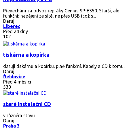
Přenechám za odvoz repráky Genius SP-E350. Starší, ale
funkční; napájení ze sítě, ne přes USB (což s...
Daruji
Liberec
Před 24 dny
102
tiskárna a kopírka
daruji tiskárnu a kopírku. plně funkční. Kabely a CD k tomu.
Daruji
Řehlovice
Před 4 měsíci
530
staré instalační CD
v různém stavu
Daruji
Praha 3