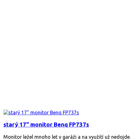
starý 17" monitor Benq FP737s
Monitor ležel mnoho let v garáži a na využití už nedojde.