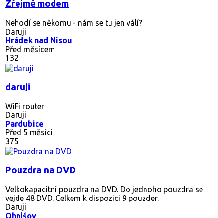
Zřejmě modem
Nehodí se někomu - nám se tu jen válí?
Daruji
Hrádek nad Nisou
Před měsícem
132
daruji
WiFi router
Daruji
Pardubice
Před 5 měsíci
375
Pouzdra na DVD
Velkokapacitní pouzdra na DVD. Do jednoho pouzdra se
vejde 48 DVD. Celkem k dispozici 9 pouzder.
Daruji
Ohnišov