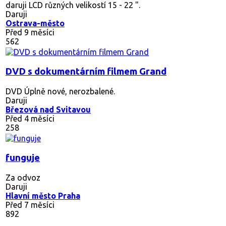
daruji LCD různých velikostí 15 - 22 ".
Daruji
Ostrava-město
Před 9 měsíci
562
DVD s dokumentárním filmem Grand
DVD Úplně nové, nerozbalené.
Daruji
Březová nad Svitavou
Před 4 měsíci
258
funguje
Za odvoz
Daruji
Hlavní město Praha
Před 7 měsíci
892