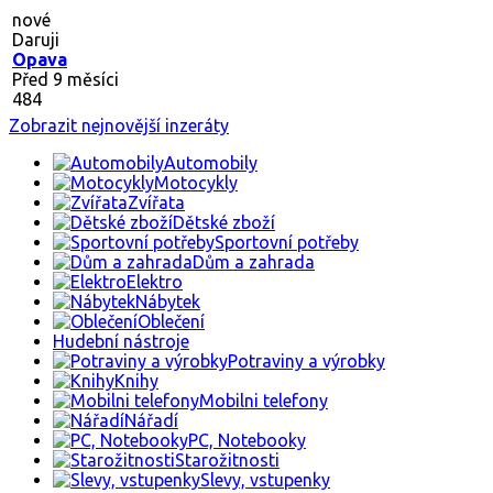
nové
Daruji
Opava
Před 9 měsíci
484
Zobrazit nejnovější inzeráty
Automobily
Motocykly
Zvířata
Dětské zboží
Sportovní potřeby
Dům a zahrada
Elektro
Nábytek
Oblečení
Hudební nástroje
Potraviny a výrobky
Knihy
Mobilni telefony
Nářadí
PC, Notebooky
Starožitnosti
Slevy, vstupenky