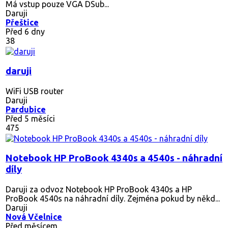
Má vstup pouze VGA DSub...
Daruji
Přeštice
Před 6 dny
38
daruji
WiFi USB router
Daruji
Pardubice
Před 5 měsíci
475
Notebook HP ProBook 4340s a 4540s - náhradní
díly
Daruji za odvoz Notebook HP ProBook 4340s a HP
ProBook 4540s na náhradní díly. Zejména pokud by někd...
Daruji
Nová Včelnice
Před měsícem