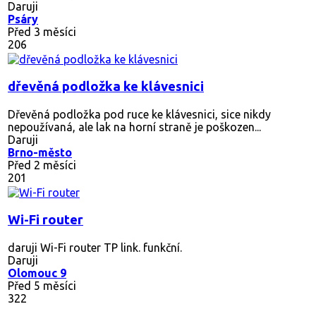
Daruji
Psáry
Před 3 měsíci
206
dřevěná podložka ke klávesnici
Dřevěná podložka pod ruce ke klávesnici, sice nikdy
nepoužívaná, ale lak na horní straně je poškozen...
Daruji
Brno-město
Před 2 měsíci
201
Wi-Fi router
daruji Wi-Fi router TP link. funkční.
Daruji
Olomouc 9
Před 5 měsíci
322