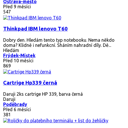
Ostrava-město
Před 9 měsíci
547
Thinkpad IBM lenovo T60
Dobry den. Hledám tento typ notebooku. Nema někdo
doma? Klidně i nefunkcní. Sháním nahradní díly. Dě...
Hledám
Frýdek-Místek
Před 10 měsíci
869
Cartrige Hp339 černá
Daruji 2ks cartrige HP 339, barva černá
Daruji
Poděbrady
Před 6 měsíci
381