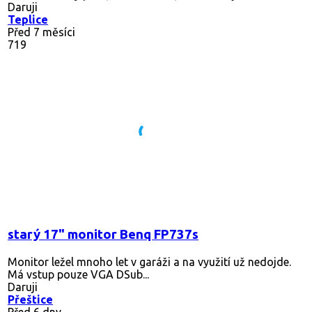
Daruji
Teplice
Před 7 měsíci
719
starý 17" monitor Benq FP737s
Monitor ležel mnoho let v garáži a na využití už nedojde.
Má vstup pouze VGA DSub...
Daruji
Přeštice
Před 6 dny