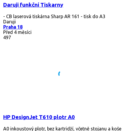
Daruji funkční Tiskarny
- CB laserová tiskárna Sharp AR 161 - tisk do A3
Daruji
Praha 18
Před 4 měsíci
497
HP DesignJet T610 plotr A0
A0 inkoustový plotr, bez kartridží, včetně stojanu a koše