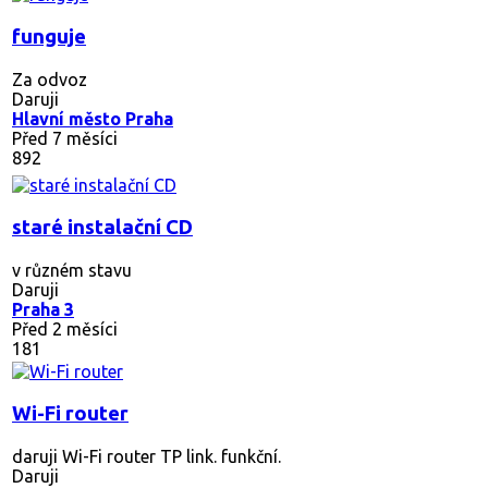
funguje
Za odvoz
Daruji
Hlavní město Praha
Před 7 měsíci
892
staré instalační CD
v různém stavu
Daruji
Praha 3
Před 2 měsíci
181
Wi-Fi router
daruji Wi-Fi router TP link. funkční.
Daruji