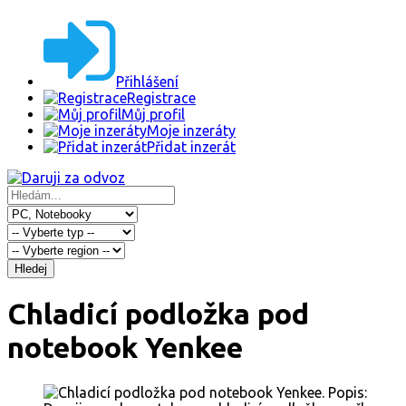
Přihlášení
Registrace
Můj profil
Moje inzeráty
Přidat inzerát
Hledej
Chladicí podložka pod
notebook Yenkee