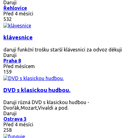
Daruji
Řehlovice
Před 4 měsíci
532
klávesnice
daruji funkční trošku starší klávesnici za odvoz děkuji
Daruji
Praha 8
Před měsícem
159
DVD s klasickou hudbou.
Daruji různá DVD s klasickou hudbou -
Dvořák,Mozart,Vivaldi a pod.
Daruji
Ostrava 3
Před 4 měsíci
258