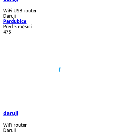
WiFi USB router
Daruji
Pardubice
Před 5 měsíci
475
daruji
WiFi router
Daruji