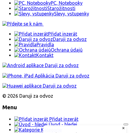
PC, Notebooky
Starožitnosti
Slevy, vstupenky
Přidat inzerát
Daruji za odvoz
Pravidla
Ochrana údajů
Kontakt
© 2026 Daruji za odvoz
Menu
Přidat inzerát
Úvod - hledej
×
Kategorie