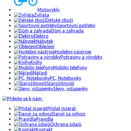
Motocykly
Zvířata
Dětské zboží
Sportovní potřeby
Dům a zahrada
Elektro
Nábytek
Oblečení
Hudební nástroje
Potraviny a výrobky
Knihy
Mobilni telefony
Nářadí
PC, Notebooky
Starožitnosti
Slevy, vstupenky
Přidat inzerát
Daruji za odvoz
Pravidla
Ochrana údajů
Kontakt