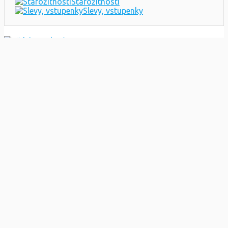
Starožitnosti
Slevy, vstupenky
Přidat inzerát
Daruji za odvoz
Pravidla
Ochrana údajů
Kontakt