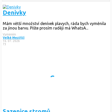
Denivky
Mám větší množství denívek plavych, ráda bych vyměnila
za jinou barvu. Pište prosím raději má WhatsA...
Vyměním
Velké Meziříčí
16. 07. 2026
73
Sazenice stromů