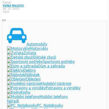
Daruji
Velké Meziříčí
08. 10. 2025
1021
Automobily
Motocykly
Zvířata
Dětské zboží
Sportovní potřeby
Dům a zahrada
Elektro
Nábytek
Oblečení
Hudební nástroje
Potraviny a výrobky
Knihy
Mobilni telefony
Nářadí
PC, Notebooky