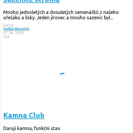
Mnoho jednoletých a dvouletých semenáčků z našeho
ořešáku a lísky. Jeden jírovec a mnoho sazenic byl...
Daruji
Velké Meziříčí
07. 06. 2026
188
Kamna Club
Daruji kamna, funkční stav.