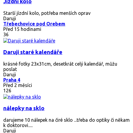
Jízdní kolo
Starší jízdní kolo, potřeba menších oprav
Daruji
Třebechovice pod Orebem
Před 15 hodinami
36
Daruji staré kalendáře
krásné fotky 23x31cm, desetkrát celý kalendář, můžu
poslat
Daruji
Praha 4
Před 2 měsíci
126
nálepky na sklo
darujeme 10 nálepek na čiré sklo ...třeba do optiky či někam
k doktorovi.....
Daruji