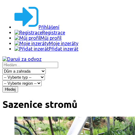
Přihlášení
Registrace
Můj profil
Moje inzeráty
Přidat inzerát
Hledej
Sazenice stromů