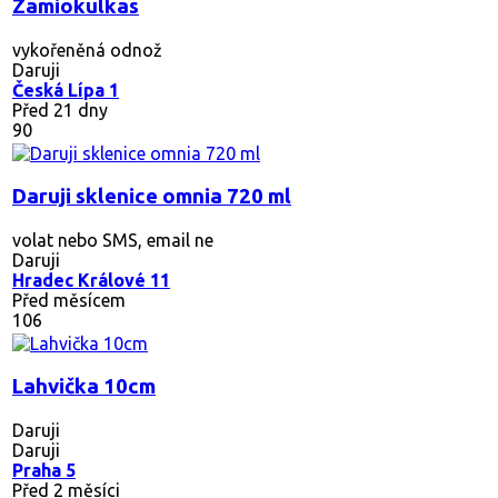
Zamiokulkas
vykořeněná odnož
Daruji
Česká Lípa 1
Před 21 dny
90
Daruji sklenice omnia 720 ml
volat nebo SMS, email ne
Daruji
Hradec Králové 11
Před měsícem
106
Lahvička 10cm
Daruji
Daruji
Praha 5
Před 2 měsíci