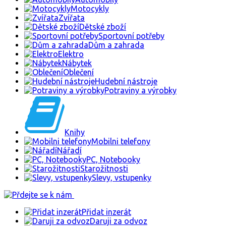
Motocykly
Zvířata
Dětské zboží
Sportovní potřeby
Dům a zahrada
Elektro
Nábytek
Oblečení
Hudební nástroje
Potraviny a výrobky
Knihy
Mobilni telefony
Nářadí
PC, Notebooky
Starožitnosti
Slevy, vstupenky
Přidat inzerát
Daruji za odvoz