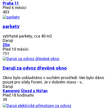
Praha 11
Před 6 měsíci
403
parkety
vytrhané parkety, cca 40 m2
Daruji
Zlín
Před 10 měsíci
751
Daruji za odvoz dřevěné okno
Okno bylo uskladněno v suchém prostředí. Ven bylo dáno
pouze pro účely focení. Je v dobrém stavu - v...
Daruji
Kamenný Újezd u Nýřan
Před 18 hodinami
39