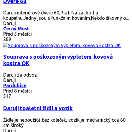
Dveře 60
Daruji interiérové dvere 60,P a L.Na záchod a
koupelnu.Jedny jsou s funkčním kováním.Nekdo šikovný o...
Daruji
Černý Most
Před 5 měsíci
289
Souprava s poškozeným výpletem, kovová
kostra OK
Daruji za odvoz
Daruji
Pardubice
Před 8 měsíci
517
Daruji toaletní židli a vozík
Židle je nepoužitá bez koleček, vozík je mechanický cca 60
cm široký
Daruji