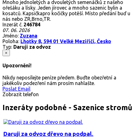
Mnoho jednoletých a dvouletých semenáčků z našeho
ořešáku a lísky. Jeden jírovec a mnoho sazenic bylin a
kosatců. Kapsičkapro kočičky potěší. Místo předání buď u
nás nebo ZR,Brno,TR.
Inzerát č.
246784
07. 06. 2026
Jméno:
Zuzana
Poloha:
Lhotky 8, 594 01 Velké Meziříčí, Česko
Typ:
Daruji za odvoz
×
Upozornění!
Nikdy neposílejte peníze předem. Buďte obezřetní a
jakékoliv podezření nám prosím nahlašte.
Poslat Email
Zobrazit telefon
Inzeráty podobné - Sazenice stromů
Daruji za odvoz dřevo na podpal.