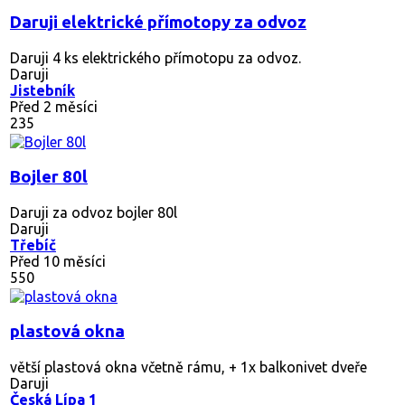
Daruji elektrické přímotopy za odvoz
Daruji 4 ks elektrického přímotopu za odvoz.
Daruji
Jistebník
Před 2 měsíci
235
Bojler 80l
Daruji za odvoz bojler 80l
Daruji
Třebíč
Před 10 měsíci
550
plastová okna
větší plastová okna včetně rámu, + 1x balkonivet dveře
Daruji
Česká Lípa 1