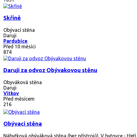
Skříně
Obývací stěna
Daruji
Pardubice
Před 10 měsíci
874
Daruji za odvoz Obývakovou stěnu
Obyváková stěna
Daruji
Vítkov
Před měsícem
216
Obývací stěna
Nábytková obýváková stěna (bez přístrojů). V bytovce - třetí 