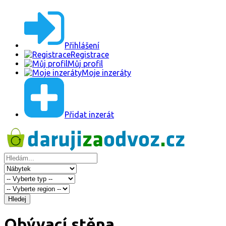
Přihlášení
Registrace
Můj profil
Moje inzeráty
Přidat inzerát
Hledej
Obývací stěna