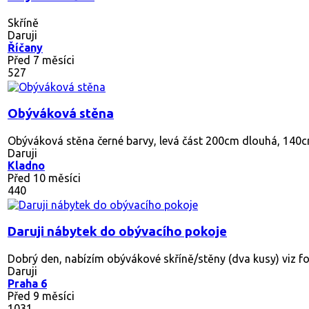
Skříně
Daruji
Říčany
Před 7 měsíci
527
Obýváková stěna
Obýváková stěna černé barvy, levá část 200cm dlouhá, 140c
Daruji
Kladno
Před 10 měsíci
440
Daruji nábytek do obývacího pokoje
Dobrý den, nabízím obývákové skříně/stěny (dva kusy) viz fot
Daruji
Praha 6
Před 9 měsíci
1031