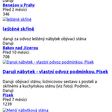
Daruji
Benešov u Prahy
Před 2 měsíci
346
leštěné skříně
daruji za odvoz leštěný nábytek obývací stěna
Daruji
Bakov nad Jizerou
Před 10 měsíci
708
Daruji nábytek - vlastní odvoz podmínkou, Písek
Daruji: obývací stěnu, ložnicovou sestavu s postelí a
skříněmi a kuchyňskou stěnu (viz foto). Podmín...
Daruji
Písek
Před 7 měsíci
1239