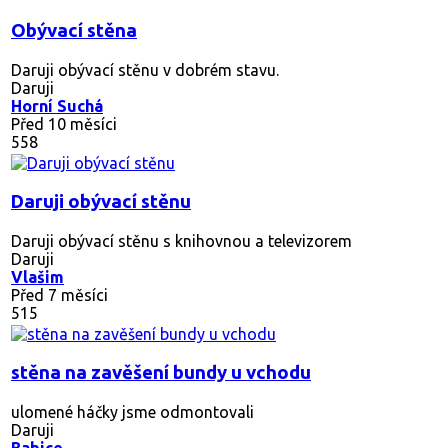
Obývací stěna
Daruji obývací stěnu v dobrém stavu.
Daruji
Horní Suchá
Před 10 měsíci
558
Daruji obývací stěnu
Daruji obývací stěnu s knihovnou a televizorem
Daruji
Vlašim
Před 7 měsíci
515
stěna na zavěšení bundy u vchodu
ulomené háčky jsme odmontovali
Daruji
Babice