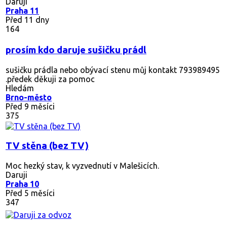
Daruji
Praha 11
Před 11 dny
164
prosím kdo daruje sušičku prádl
sušičku prádla nebo obývací stenu můj kontakt 793989495
.předek děkuji za pomoc
Hledám
Brno-město
Před 9 měsíci
375
TV stěna (bez TV)
Moc hezký stav, k vyzvednutí v Malešicích.
Daruji
Praha 10
Před 5 měsíci
347