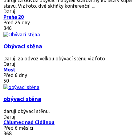
daruji za odvoz obývací nábytek starožitný 60 léta v super
stavu. Viz foto. dvě skříňky konferenční ...
Daruji
Praha 20
Před 25 dny
346
Obývací stěna
Daruji za odvoz velkou obývací stěnu viz foto
Daruji
Most
Před 6 dny
50
obývací stěna
darují obývací stěnu.
Daruji
Chlumec nad Cidlinou
Před 6 měsíci
368