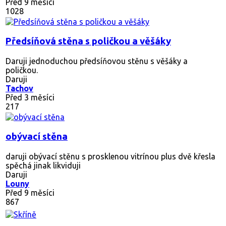
Před 9 měsíci
1028
Předsíňová stěna s poličkou a věšáky
Daruji jednoduchou předsíňovou stěnu s věšáky a
poličkou.
Daruji
Tachov
Před 3 měsíci
217
obývací stěna
daruji obývací stěnu s prosklenou vitrínou plus dvě křesla
spěchá jinak likviduji
Daruji
Louny
Před 9 měsíci
867