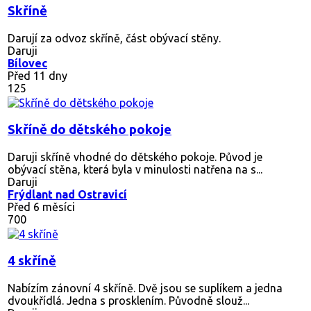
Skříně
Darují za odvoz skříně, část obývací stěny.
Daruji
Bílovec
Před 11 dny
125
Skříně do dětského pokoje
Daruji skříně vhodné do dětského pokoje. Původ je
obývací stěna, která byla v minulosti natřena na s...
Daruji
Frýdlant nad Ostravicí
Před 6 měsíci
700
4 skříně
Nabízím zánovní 4 skříně. Dvě jsou se suplíkem a jedna
dvoukřídlá. Jedna s prosklením. Původně slouž...