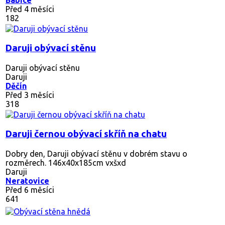
Před 4 měsíci
182
Daruji obývací stěnu
Daruji obývací stěnu
Daruji
Děčín
Před 3 měsíci
318
Daruji černou obývací skříň na chatu
Dobry den, Daruji obývací stěnu v dobrém stavu o
rozměrech. 146x40x185cm vxšxd
Daruji
Neratovice
Před 6 měsíci
641