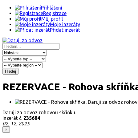
Přihlášení
Registrace
Můj profil
Moje inzeráty
Přidat inzerát
Hledej
REZERVACE - Rohova skříňk
Daruji za odvoz rohovou skříňku.
Inzerát č.
235684
02. 12. 2025
×