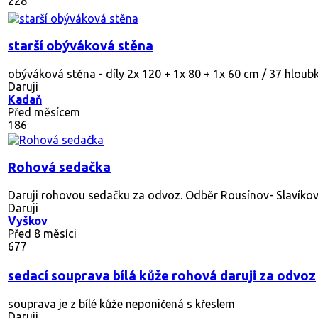
228
starší obýváková stěna
obýváková stěna - díly 2x 120 + 1x 80 + 1x 60 cm / 37 hloubka
Daruji
Kadaň
Před měsícem
186
Rohová sedačka
Daruji rohovou sedačku za odvoz. Odběr Rousínov- Slavíkovi
Daruji
Vyškov
Před 8 měsíci
677
sedací souprava bílá kůže rohová daruji za odvoz
souprava je z bílé kůže neponičená s křeslem
Daruji