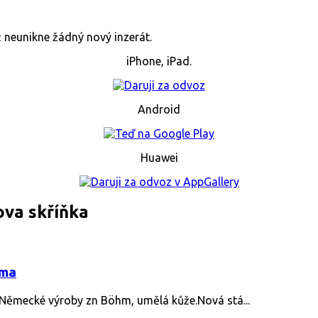
již neunikne žádný nový inzerát.
iPhone, iPad.
Android
Huawei
va skříňka
rma
Německé výroby zn Böhm, umělá kůže.Nová stá...