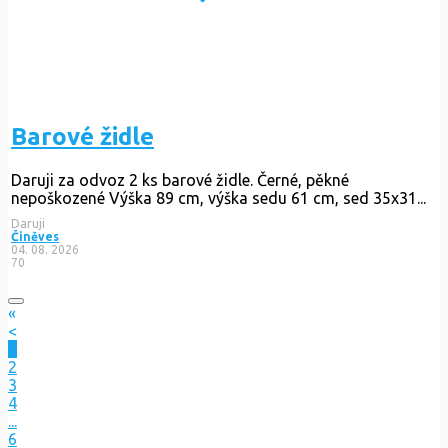
Barové židle
Daruji za odvoz 2 ks barové židle. Černé, pěkné
nepoškozené Výška 89 cm, výška sedu 61 cm, sed 35x31...
Daruji
Činěves
04. 08. 2026
70
«
<
1
2
3
4
...
6