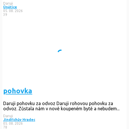
Daruji
Únětice
05. 08. 2026
39
pohovka
Daruji pohovku za odvoz Daruji rohovou pohovku za
odvoz. Zůstala nám v nově koupeném bytě a nebudem...
Daruji
Jindřichův Hradec
05. 08. 2026
78