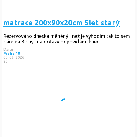
matrace 200x90x20cm 5let starý
Rezervováno
dneska měněný ...než je vyhodim tak to sem
dám na 3 dny . na dotazy odpovídám ihned.
Daruji
Praha 10
05. 08. 2026
25