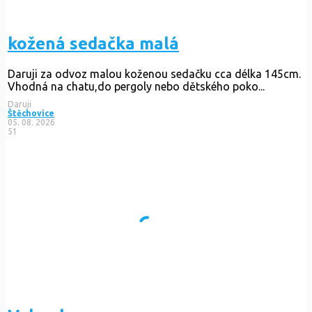
kožená sedačka malá
Daruji za odvoz malou koženou sedačku cca délka 145cm.
Vhodná na chatu,do pergoly nebo dětského poko...
Daruji
Štěchovice
05. 08. 2026
51