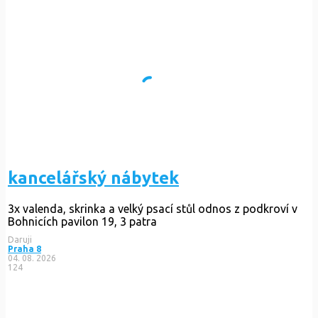
kancelářský nábytek
3x valenda, skrinka a velký psací stůl odnos z podkroví v
Bohnicích pavilon 19, 3 patra
Daruji
Praha 8
04. 08. 2026
124