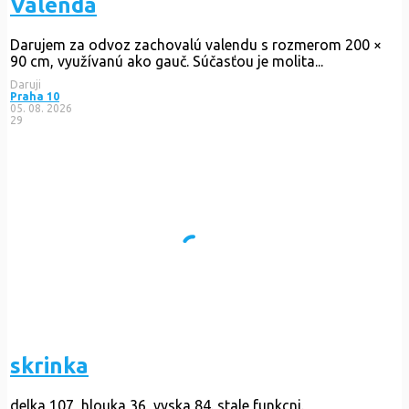
Valenda
Darujem za odvoz zachovalú valendu s rozmerom 200 ×
90 cm, využívanú ako gauč. Súčasťou je molita...
Daruji
Praha 10
05. 08. 2026
29
skrinka
delka 107, hlouka 36, vyska 84. stale funkcni.