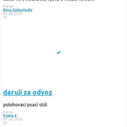
Daruji
Brno-Žabovřesky
05. 08. 2026
33
daruji za odvoz
polohovací psací stůl
Daruji
Praha 4
05. 08. 2026
58