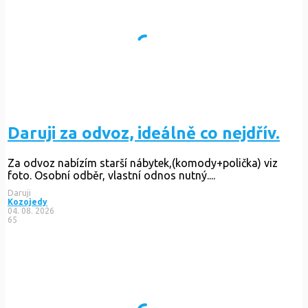
Daruji za odvoz, ideálně co nejdřív.
Za odvoz nabízím starší nábytek,(komody+polička) viz
foto. Osobní odběr, vlastní odnos nutný....
Daruji
Kozojedy
04. 08. 2026
65