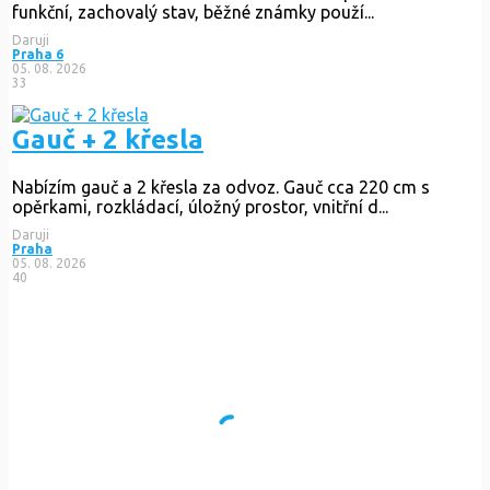
funkční, zachovalý stav, běžné známky použí...
Daruji
Praha 6
05. 08. 2026
33
Gauč + 2 křesla
Nabízím gauč a 2 křesla za odvoz. Gauč cca 220 cm s
opěrkami, rozkládací, úložný prostor, vnitřní d...
Daruji
Praha
05. 08. 2026
40