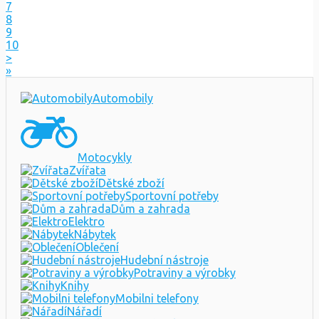
7
8
9
10
>
»
Automobily
Motocykly
Zvířata
Dětské zboží
Sportovní potřeby
Dům a zahrada
Elektro
Nábytek
Oblečení
Hudební nástroje
Potraviny a výrobky
Knihy
Mobilni telefony
Nářadí