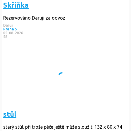
Skříňka
Rezervováno
Daruji za odvoz
Daruji
Praha 5
05. 08. 2026
58
stůl
starý stůl. při troše péče ještě může sloužit. 132 x 80 x 74