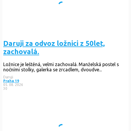
Daruji za odvoz ložnici z 50let,
zachovalá.
Ložnice je leštěná, velmi zachovalá. Manželská postel s
nočními stolky, galerka se zrcadlem, dvoudve...
Daruji
Praha 19
05. 08. 2026
30