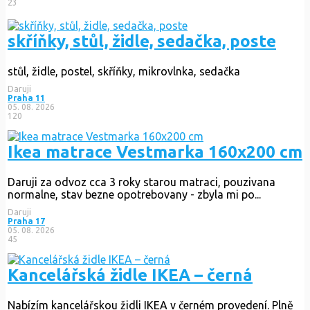
23
skříňky, stůl, židle, sedačka, poste
stůl, židle, postel, skříňky, mikrovlnka, sedačka
Daruji
Praha 11
05. 08. 2026
120
Ikea matrace Vestmarka 160x200 cm
Daruji za odvoz cca 3 roky starou matraci, pouzivana
normalne, stav bezne opotrebovany - zbyla mi po...
Daruji
Praha 17
05. 08. 2026
45
Kancelářská židle IKEA – černá
Nabízím kancelářskou židli IKEA v černém provedení. Plně