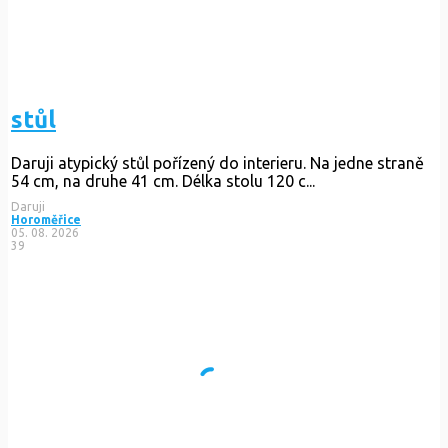
stůl
Daruji atypický stůl pořízený do interieru. Na jedne straně
54 cm, na druhe 41 cm. Délka stolu 120 c...
Daruji
Horoměřice
05. 08. 2026
39