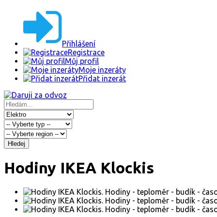
Přihlášení
Registrace
Můj profil
Moje inzeráty
Přidat inzerát
Hledej
Hodiny IKEA Klockis