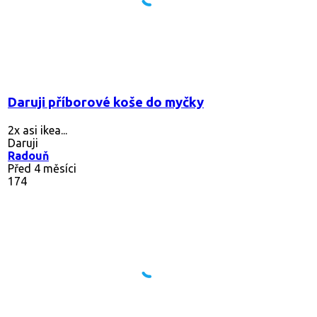
Daruji příborové koše do myčky
2x asi ikea...
Daruji
Radouň
Před 4 měsíci
174