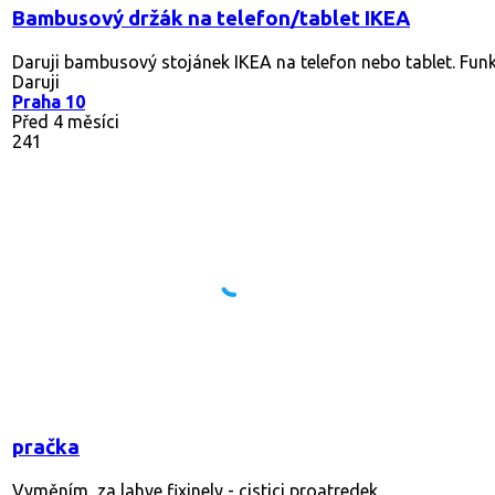
Bambusový držák na telefon/tablet IKEA
Daruji bambusový stojánek IKEA na telefon nebo tablet. Funk
Daruji
Praha 10
Před 4 měsíci
241
pračka
Vyměním, za lahve fixinely - cistici proatredek.