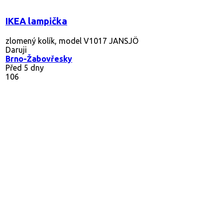
IKEA lampička
zlomený kolík, model V1017 JANSJÖ
Daruji
Brno-Žabovřesky
Před 5 dny
106