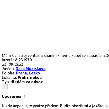
Mám šicí stroj veritas a sháním k němu kabel se slapadlem.D
Inzerát č.
231930
25. 09. 2025
Jméno:
Dasa Moziskova
Poloha:
Praha, Česko
Lokalita:
Praha a okolí
Typ:
Hledám za odvoz
×
Upozornění!
Nikdy neposílejte peníze předem. Buďte obezřetní a jakékoli