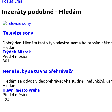
Poslat Email
Inzeráty podobné - Hledám
Televize sony
Dobrý den. Hledám tento typ televize. nemá ho prosím někd
Hledám
Frýdek-Místek
Před 4 měsíci
301
Nenašel by se tu vhs přehrávač?
Hledám za odvoz videopřehrávač vhs. Klidně i nefunkční. Kamk
Hledám
Hlavní město Praha
Před 4 měsíci
193