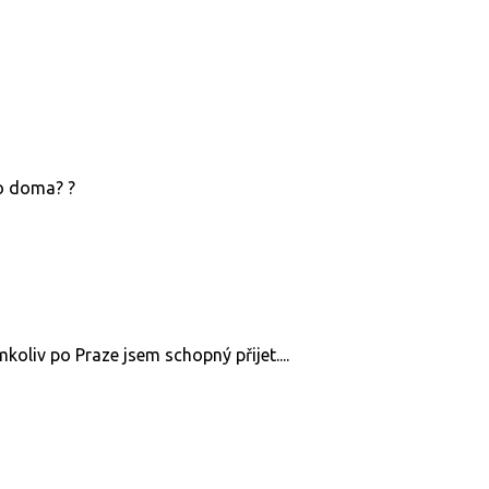
o doma? ?
oliv po Praze jsem schopný přijet....