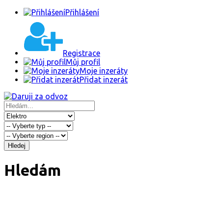
Přihlášení
Registrace
Můj profil
Moje inzeráty
Přidat inzerát
Hledej
Hledám