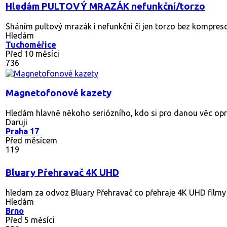
Hledám PULTOVÝ MRAZÁK nefunkční/torzo
Sháním pultový mrazák i nefunkční či jen torzo bez kompresor
Hledám
Tuchoměřice
Před 10 měsíci
736
Magnetofonové kazety
Hledám hlavně někoho seriózního, kdo si pro danou věc opravd
Daruji
Praha 17
Před měsícem
119
Bluary Přehravač 4K UHD
hledam za odvoz Bluary Přehravač co přehraje 4K UHD filmy
Hledám
Brno
Před 5 měsíci