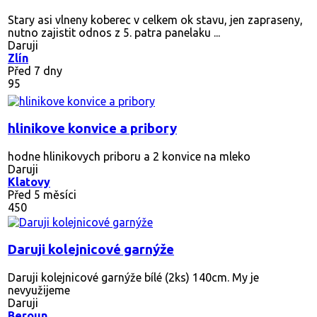
Stary asi vlneny koberec v celkem ok stavu, jen zapraseny,
nutno zajistit odnos z 5. patra panelaku ...
Daruji
Zlín
Před 7 dny
95
hlinikove konvice a pribory
hodne hlinikovych priboru a 2 konvice na mleko
Daruji
Klatovy
Před 5 měsíci
450
Daruji kolejnicové garnýže
Daruji kolejnicové garnýže bílé (2ks) 140cm. My je
nevyužijeme
Daruji
Beroun