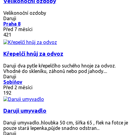
Velikonoční ozdoby
Velikonoční ozdoby
Daruji
Praha 8
Před 7 měsíci
421
Křepelčí hnůj za odvoz
Daruji dva pytle křepelčího suchého hnoje za odvoz.
Vhodné do skleníku, záhonů nebo pod jahody....
Daruji
Sobíňov
Před 2 měsíci
192
Daruji umyvadlo
Daruji umyvadlo..hloubka 50 cm, šířka 65 , flek na fotce je
pouze stará lepenka,půjde snadno odstran...
Daruji