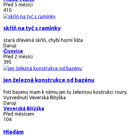
Před 5 měsíci
410
skříň na tyč s ramínky
stará dřevěná skříň, chybí horní lišta
Daruji
Čisovice
Před 2 měsíci
395
jen železná konstrukce od bazénu
foti bazenu mam k němu jen tu železnou kostrukci roury.
Vyzvednutí Veverská Bitýška
Daruji
Veverská Bítýška
Před měsícem
104
Hledám