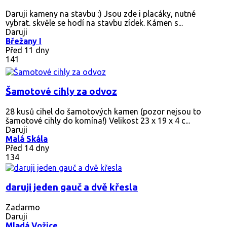
Daruji kameny na stavbu :) Jsou zde i placáky, nutné
vybrat. skvěle se hodí na stavbu zídek. Kámen s...
Daruji
Břežany I
Před 11 dny
141
Šamotové cihly za odvoz
28 kusů cihel do šamotových kamen (pozor nejsou to
šamotové cihly do komína!) Velikost 23 x 19 x 4 c...
Daruji
Malá Skála
Před 14 dny
134
daruji jeden gauč a dvě křesla
Zadarmo
Daruji
Mladá Vožice