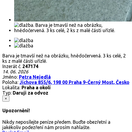
Barva je tmavší než na obrázku, hnědočervená. 3 ks celé, 2
ks z malé části uřízlé.
Inzerát č.
247174
14. 06. 2026
Jméno:
Petra Nejedlá
Poloha:
Jíchova 855/6, 198 00 Praha 9-Černý Most, Česko
Lokalita:
Praha a okolí
Typ:
Daruji za odvoz
×
Upozornění!
Nikdy neposílejte peníze předem. Buďte obezřetní a
jakékoliv podezření nám prosím nahlašte.