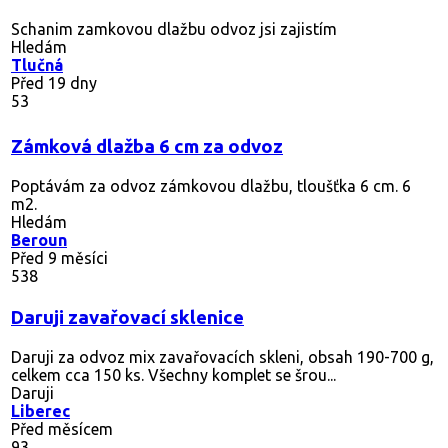
Schanim zamkovou dlažbu odvoz jsi zajistím
Hledám
Tlučná
Před 19 dny
53
Zámková dlažba 6 cm za odvoz
Poptávám za odvoz zámkovou dlažbu, tloušťka 6 cm. 6
m2.
Hledám
Beroun
Před 9 měsíci
538
Daruji zavařovací sklenice
Daruji za odvoz mix zavařovacích skleni, obsah 190-700 g,
celkem cca 150 ks. Všechny komplet se šrou...
Daruji
Liberec
Před měsícem
93