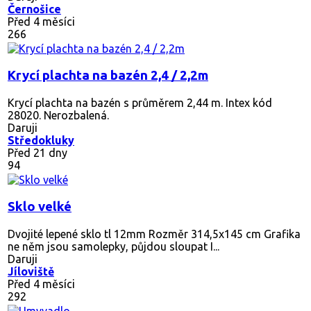
Černošice
Před 4 měsíci
266
Krycí plachta na bazén 2,4 / 2,2m
Krycí plachta na bazén s průměrem 2,44 m. Intex kód
28020. Nerozbalená.
Daruji
Středokluky
Před 21 dny
94
Sklo velké
Dvojité lepené sklo tl 12mm Rozměr 314,5x145 cm Grafika
ne něm jsou samolepky, půjdou sloupat I...
Daruji
Jíloviště
Před 4 měsíci
292