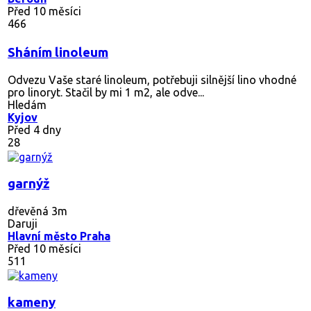
Před 10 měsíci
466
Sháním linoleum
Odvezu Vaše staré linoleum, potřebuji silnější lino vhodné
pro linoryt. Stačil by mi 1 m2, ale odve...
Hledám
Kyjov
Před 4 dny
28
garnýž
dřevěná 3m
Daruji
Hlavní město Praha
Před 10 měsíci
511
kameny