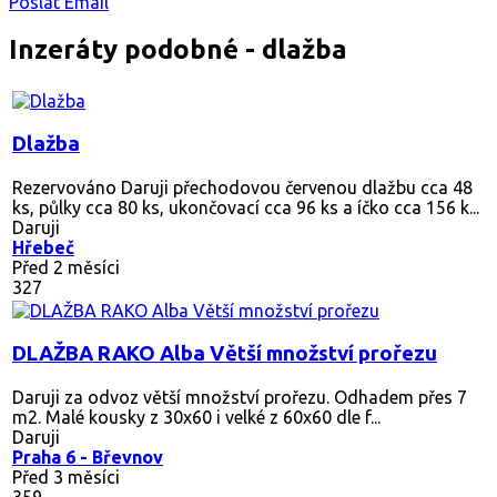
Poslat Email
Inzeráty podobné - dlažba
Dlažba
Rezervováno
Daruji přechodovou červenou dlažbu cca 48
ks, půlky cca 80 ks, ukončovací cca 96 ks a íčko cca 156 k...
Daruji
Hřebeč
Před 2 měsíci
327
DLAŽBA RAKO Alba Větší množství prořezu
Daruji za odvoz větší množství prořezu. Odhadem přes 7
m2. Malé kousky z 30x60 i velké z 60x60 dle f...
Daruji
Praha 6 - Břevnov
Před 3 měsíci
359