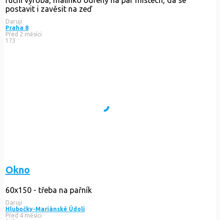
postavit i zavěsit na zeď
Daruji
Praha 8
Před 2 měsíci
173
Okno
60x150 - třeba na pařník
Daruji
Hlubočky-Mariánské Údolí
Před 4 měsíci