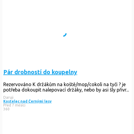
Pár drobností do koupelny
Rezervováno
K držákům na koště/mop/cokoli na tyči ? je
potřeba dokoupit nalepovací držáky, nebo by asi šly přivr...
Daruji
Kostelec nad Černými lesy
Před 7 měsíci
360