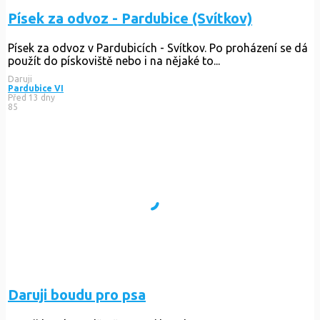
Písek za odvoz - Pardubice (Svítkov)
Písek za odvoz v Pardubicích - Svítkov. Po proházení se dá
použít do pískoviště nebo i na nějaké to...
Daruji
Pardubice VI
Před 13 dny
85
Daruji boudu pro psa