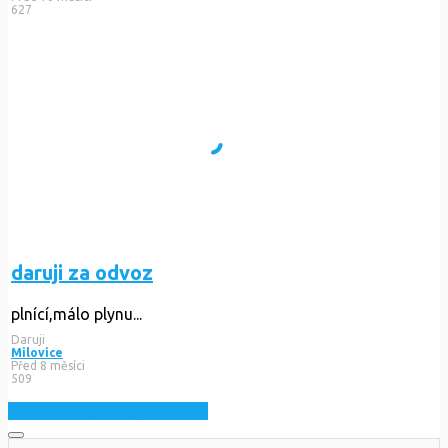
627
daruji za odvoz
plnící,málo plynu...
Daruji
Milovice
Před 8 měsíci
509
Zobrazit nejnovější inzeráty