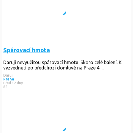
Spárovací hmota
Daruji nevyužitou spárovací hmotu. Skoro celé balení. K
vyzvednutí po předchozí domluvě na Praze 4. ...
Daruji
Praha
Před 12 dny
82