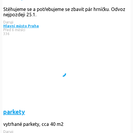
Stěhujeme se a potřebujeme se zbavit pár hrníčku. Odvoz
nejpozdeji 25.1.
Daruji
Hlavní město Praha
Před 6 měsíci
336
parkety
vytrhané parkety, cca 40 m2
Daruji