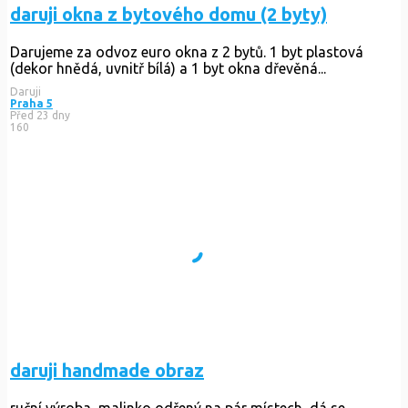
daruji okna z bytového domu (2 byty)
Darujeme za odvoz euro okna z 2 bytů. 1 byt plastová
(dekor hnědá, uvnitř bílá) a 1 byt okna dřevěná...
Daruji
Praha 5
Před 23 dny
160
daruji handmade obraz
ruční výroba, malinko odřený na pár místech, dá se