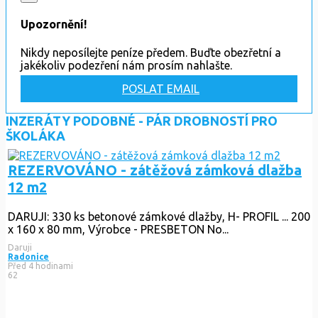
Upozornění!
Nikdy neposílejte peníze předem. Buďte obezřetní a
jakékoliv podezření nám prosím nahlašte.
POSLAT EMAIL
INZERÁTY PODOBNÉ - PÁR DROBNOSTÍ PRO
ŠKOLÁKA
REZERVOVÁNO - zátěžová zámková dlažba
12 m2
DARUJI: 330 ks betonové zámkové dlažby, H- PROFIL ... 200
x 160 x 80 mm, Výrobce - PRESBETON No...
Daruji
Radonice
Před 4 hodinami
62