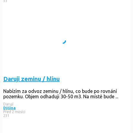
33
Daruji zeminu / hlínu
Nabízím za odvoz zeminu / hlínu, co bude po rovnání
pozemku. Objem odhaduji 30-50 m3. Na místě bude ...
Daruji
Dýšina
Před 2 měsíci
231