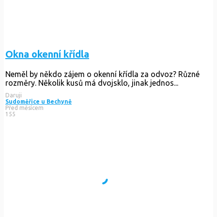
Okna okenní křídla
Neměl by někdo zájem o okenní křídla za odvoz? Různé
rozměry. Několik kusů má dvojsklo, jinak jednos...
Daruji
Sudoměřice u Bechyně
Před měsícem
155