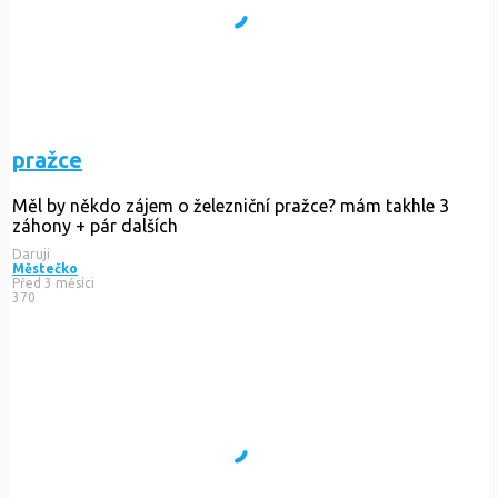
pražce
Měl by někdo zájem o železniční pražce? mám takhle 3
záhony + pár dalších
Daruji
Městečko
Před 3 měsíci
370