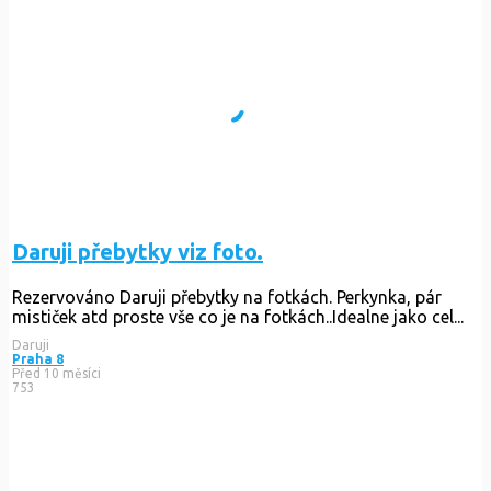
Daruji přebytky viz foto.
Rezervováno
Daruji přebytky na fotkách. Perkynka, pár
mističek atd proste vše co je na fotkách..Idealne jako cel...
Daruji
Praha 8
Před 10 měsíci
753