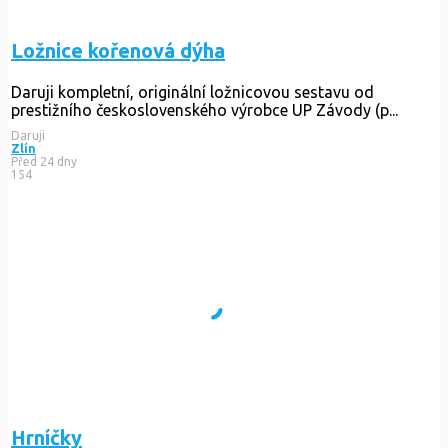
Ložnice kořenová dýha
Daruji kompletní, originální ložnicovou sestavu od
prestižního československého výrobce UP Závody (p...
Daruji
Zlín
Před 24 dny
154
Hrníčky