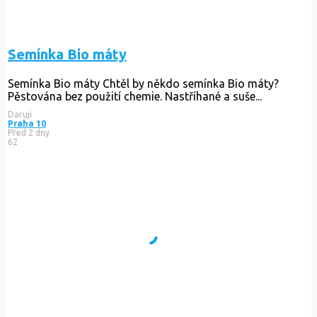
Semínka Bio máty
Semínka Bio máty Chtěl by někdo semínka Bio máty?
Pěstována bez použití chemie. Nastříhané a suše...
Daruji
Praha 10
Před 2 dny
62