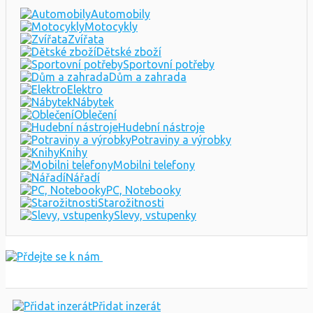
Automobily
Motocykly
Zvířata
Dětské zboží
Sportovní potřeby
Dům a zahrada
Elektro
Nábytek
Oblečení
Hudební nástroje
Potraviny a výrobky
Knihy
Mobilni telefony
Nářadí
PC, Notebooky
Starožitnosti
Slevy, vstupenky
Přidat inzerát