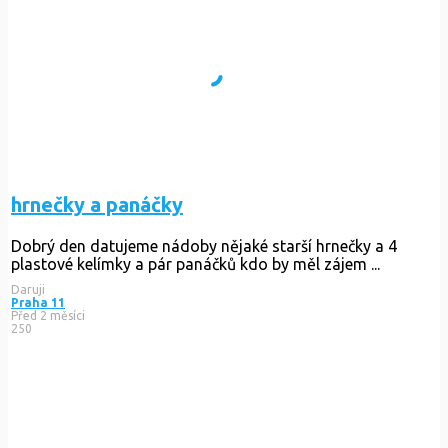
hrnečky a panáčky
Dobrý den datujeme nádoby nějaké starší hrnečky a 4
plastové kelímky a pár panáčků kdo by měl zájem ...
Daruji
Praha 11
Před 2 měsíci
250