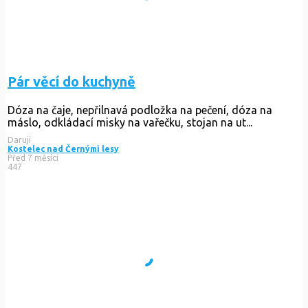
Pár věcí do kuchyně
Dóza na čaje, nepřilnavá podložka na pečení, dóza na
máslo, odkládací misky na vařečku, stojan na ut...
Daruji
Kostelec nad Černými lesy
Před 7 měsíci
447