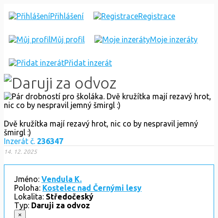
PÁR
Přihlášení
Registrace
DROBNOSTÍ
Můj profil
Moje inzeráty
PRO
ŠKOLÁKA
Přidat inzerát
Dvě kružítka mají rezavý hrot, nic co by nespravil jemný
šmirgl :)
Inzerát č.
236347
14. 12. 2025
Jméno:
Vendula K.
Poloha:
Kostelec nad Černými lesy
Lokalita:
Středočeský
Typ:
Daruji za odvoz
×