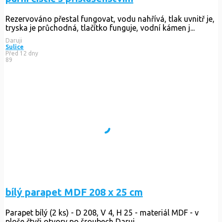
Rezervováno
přestal fungovat, vodu nahřívá, tlak uvnitř je,
tryska je průchodná, tlačítko funguje, vodní kámen j...
Daruji
Sulice
Před 12 dny
89
bílý parapet MDF 208 x 25 cm
Parapet bílý (2 ks) - D 208, V 4, H 25 - materiál MDF - v
ploše čtyři otvory po šroubech Daruj...