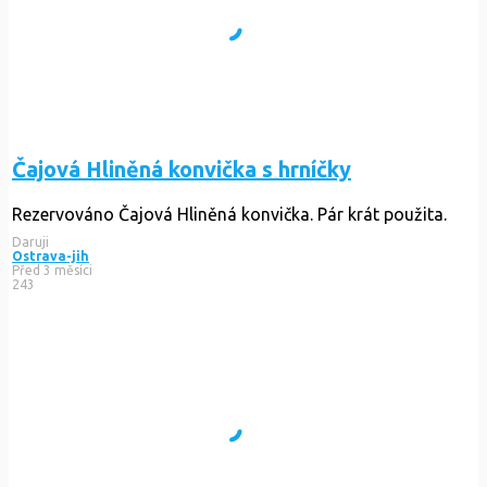
Čajová Hliněná konvička s hrníčky
Rezervováno
Čajová Hliněná konvička. Pár krát použita.
Daruji
Ostrava-jih
Před 3 měsíci
243