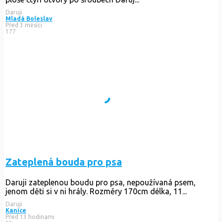
Daruji
Mladá Boleslav
Před 3 měsíci
177
Zateplená bouda pro psa
Daruji zateplenou boudu pro psa, nepoužívaná psem,
jenom děti si v ni hrály. Rozměry 170cm délka, 11...
Daruji
Kanice
Před 13 hodinami