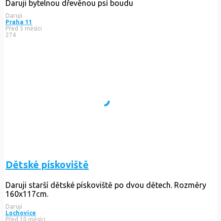
Daruji bytelnou dřevěnou psí boudu
Daruji
Praha 11
Před 5 měsíci
274
Dětské pískoviště
Daruji starší dětské pískoviště po dvou dětech. Rozměry
160x117cm.
Daruji
Lochovice
Před 10 měsíci