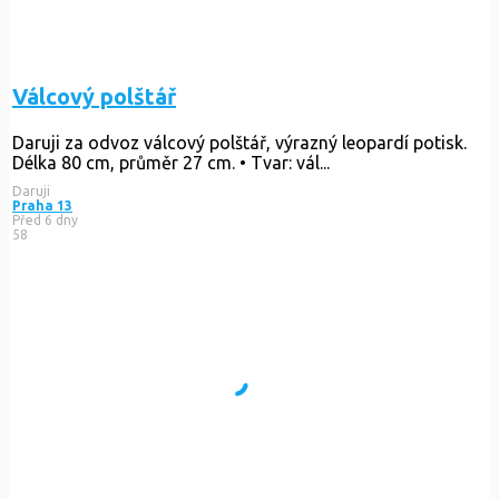
Válcový polštář
Daruji za odvoz válcový polštář, výrazný leopardí potisk.
Délka 80 cm, průměr 27 cm. • Tvar: vál...
Daruji
Praha 13
Před 6 dny
58