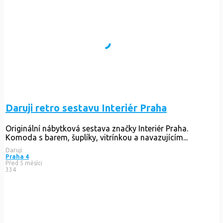
Daruji retro sestavu Interiér Praha
Originální nábytková sestava značky Interiér Praha.
Komoda s barem, šuplíky, vitrínkou a navazujícím...
Daruji
Praha 4
Před 5 měsíci
334