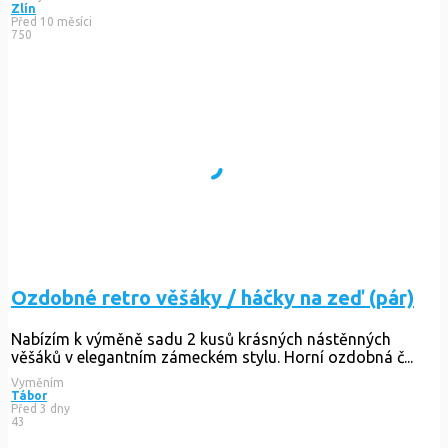
Zlín
Před 10 měsíci
750
Ozdobné retro věšáky / háčky na zeď (pár)
Nabízím k výměně sadu 2 kusů krásných nástěnných
věšáků v elegantním zámeckém stylu. Horní ozdobná č...
Vyměním
Tábor
Před 3 dny
43