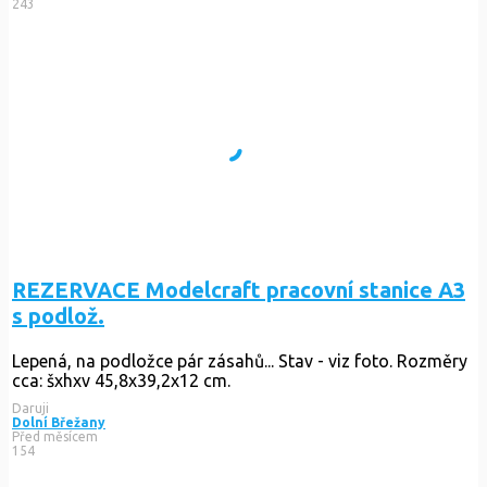
243
REZERVACE Modelcraft pracovní stanice A3
s podlož.
Lepená, na podložce pár zásahů... Stav - viz foto. Rozměry
cca: šxhxv 45,8x39,2x12 cm.
Daruji
Dolní Břežany
Před měsícem
154