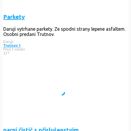
Parkety
Daruji vytrhane parkety. Ze spodni strany lepene asfaltem.
Osobni predani Trutnov.
Daruji
Trutnov 1
Před 3 měsíci
237
parní čistič s příslušenstvím