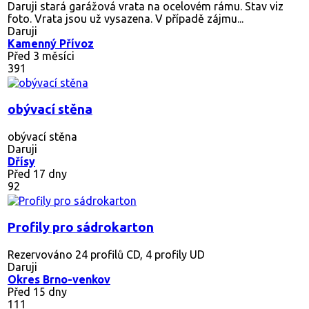
Daruji stará garážová vrata na ocelovém rámu. Stav viz
foto. Vrata jsou už vysazena. V případě zájmu...
Daruji
Kamenný Přívoz
Před 3 měsíci
391
obývací stěna
obývací stěna
Daruji
Dřísy
Před 17 dny
92
Profily pro sádrokarton
Rezervováno
24 profilů CD, 4 profily UD
Daruji
Okres Brno-venkov
Před 15 dny
111