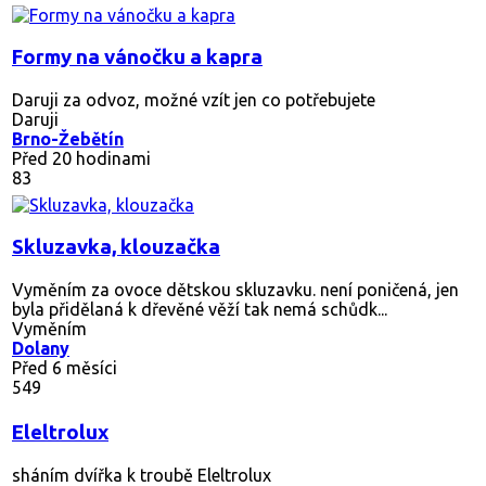
Formy na vánočku a kapra
Daruji za odvoz, možné vzít jen co potřebujete
Daruji
Brno-Žebětín
Před 20 hodinami
83
Skluzavka, klouzačka
Vyměním za ovoce dětskou skluzavku. není poničená, jen
byla přidělaná k dřevěné věží tak nemá schůdk...
Vyměním
Dolany
Před 6 měsíci
549
Eleltrolux
sháním dvířka k troubě Eleltrolux