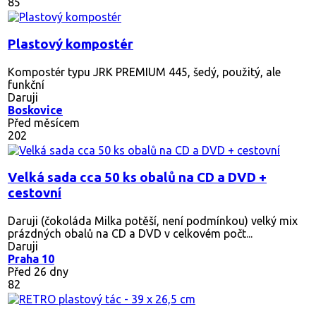
85
Plastový kompostér
Kompostér typu JRK PREMIUM 445, šedý, použitý, ale
funkční
Daruji
Boskovice
Před měsícem
202
Velká sada cca 50 ks obalů na CD a DVD +
cestovní
Daruji (čokoláda Milka potěší, není podmínkou) velký mix
prázdných obalů na CD a DVD v celkovém počt...
Daruji
Praha 10
Před 26 dny
82