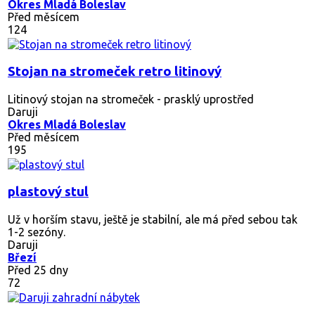
Okres Mladá Boleslav
Před měsícem
124
Stojan na stromeček retro litinový
Litinový stojan na stromeček - prasklý uprostřed
Daruji
Okres Mladá Boleslav
Před měsícem
195
plastový stul
Už v horším stavu, ještě je stabilní, ale má před sebou tak
1-2 sezóny.
Daruji
Březí
Před 25 dny
72