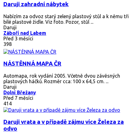
Daruji zahradní nábytek
Nabízím za odvoz starý zelený plastový stůl a k němu tři
bílé plastové židle. Viz foto. Pozor, stůl ...
Daruji
Záboří nad Labem
Před 3 měsíci
398
NÁSTĚNNÁ MAPA ČR
Automapa, rok vydání 2005. Včetně dvou závěsných
plastových háčků. Rozměr cca: 100 x 64,5 cm. ...
Daruji
Dolní Břežany
Před 7 měsíci
414
Daruji vrata a v případě zájmu více Železa za
odvo