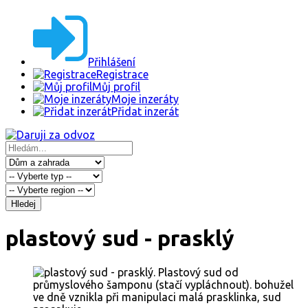
Přihlášení
Registrace
Můj profil
Moje inzeráty
Přidat inzerát
Hledej
plastový sud - prasklý