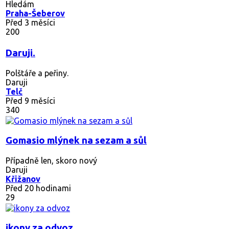
Hledám
Praha-Šeberov
Před 3 měsíci
200
Daruji.
Polštáře a peřiny.
Daruji
Telč
Před 9 měsíci
340
Gomasio mlýnek na sezam a sůl
Případně len, skoro nový
Daruji
Křižanov
Před 20 hodinami
29
ikony za odvoz