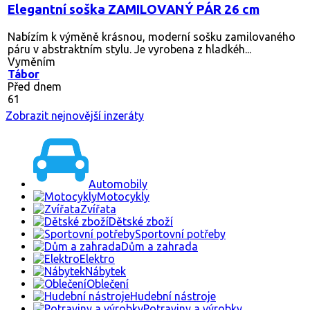
Elegantní soška ZAMILOVANÝ PÁR 26 cm
Nabízím k výměně krásnou, moderní sošku zamilovaného
páru v abstraktním stylu. Je vyrobena z hladkéh...
Vyměním
Tábor
Před dnem
61
Zobrazit nejnovější inzeráty
Automobily
Motocykly
Zvířata
Dětské zboží
Sportovní potřeby
Dům a zahrada
Elektro
Nábytek
Oblečení
Hudební nástroje
Potraviny a výrobky