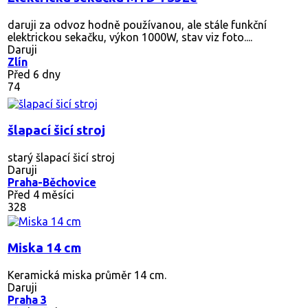
daruji za odvoz hodně používanou, ale stále funkční
elektrickou sekačku, výkon 1000W, stav viz foto....
Daruji
Zlín
Před 6 dny
74
šlapací šicí stroj
starý šlapací šicí stroj
Daruji
Praha-Běchovice
Před 4 měsíci
328
Miska 14 cm
Keramická miska průměr 14 cm.
Daruji
Praha 3