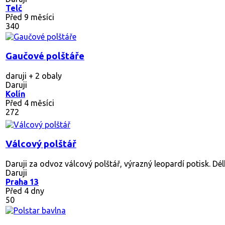
Telč
Před 9 měsíci
340
Gaučové polštáře
daruji + 2 obaly
Daruji
Kolín
Před 4 měsíci
272
Válcový polštář
Daruji za odvoz válcový polštář, výrazný leopardí potisk. Délk
Daruji
Praha 13
Před 4 dny
50