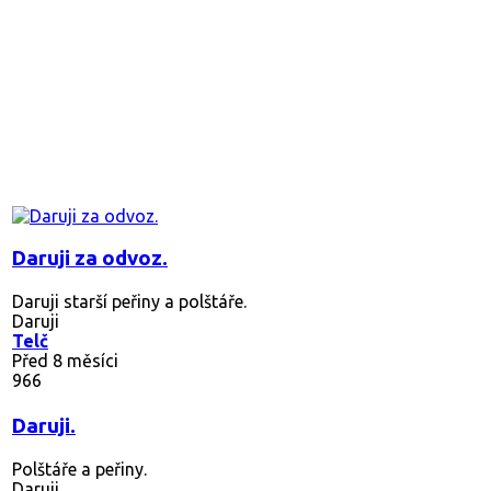
Daruji za odvoz.
Daruji starší peřiny a polštáře.
Daruji
Telč
Před 8 měsíci
966
Daruji.
Polštáře a peřiny.
Daruji