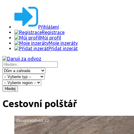
Přihlášení
Registrace
Můj profil
Moje inzeráty
Přidat inzerát
Hledej
Cestovní polštář