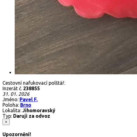
Cestovní nafukovací polštář.
Inzerát č.
238855
31. 01. 2026
Jméno:
Pavel F.
Poloha:
Brno
Lokalita:
Jihomoravský
Typ:
Daruji za odvoz
×
Upozornění!