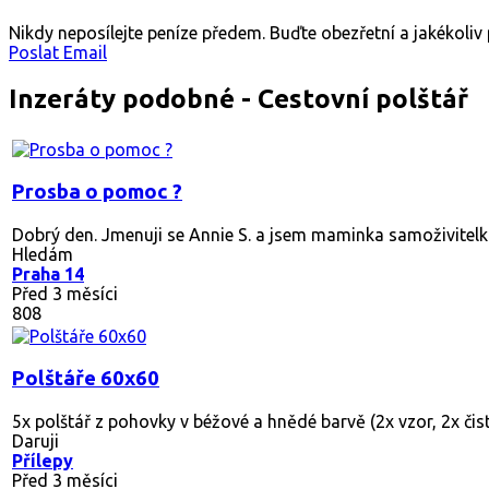
Nikdy neposílejte peníze předem. Buďte obezřetní a jakékoli
Poslat Email
Inzeráty podobné - Cestovní polštář
Prosba o pomoc ?
Dobrý den. Jmenuji se Annie S. a jsem maminka samoživitelka
Hledám
Praha 14
Před 3 měsíci
808
Polštáře 60x60
5x polštář z pohovky v béžové a hnědé barvě (2x vzor, 2x čis
Daruji
Přílepy
Před 3 měsíci