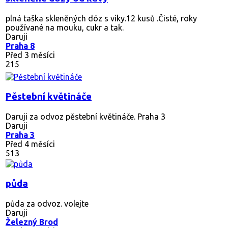
plná taška skleněných dóz s víky.12 kusů .Čisté, roky
používané na mouku, cukr a tak.
Daruji
Praha 8
Před 3 měsíci
215
Pěstební květináče
Daruji za odvoz pěstební květináče. Praha 3
Daruji
Praha 3
Před 4 měsíci
513
půda
půda za odvoz. volejte
Daruji
Železný Brod