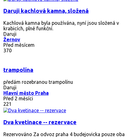
Daruji kachlová kamna, složená
Kachlová kamna byla používána, nyní jsou složená v
krabicích, plně funkční.
Daruji
Žernov
Před měsícem
370
trampolína
předám rozebranou trampolínu
Daruji
Hlavní město Praha
Před 2 měsíci
221
Dva kvetinace -- rezervace
Rezervováno
Za odvoz praha 4 budejovicka pouze oba