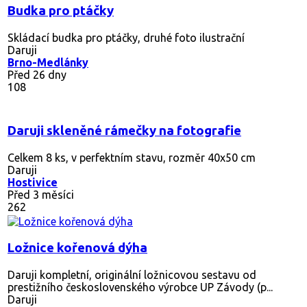
Budka pro ptáčky
Skládací budka pro ptáčky, druhé foto ilustrační
Daruji
Brno-Medlánky
Před 26 dny
108
Daruji skleněné rámečky na fotografie
Celkem 8 ks, v perfektním stavu, rozměr 40x50 cm
Daruji
Hostivice
Před 3 měsíci
262
Ložnice kořenová dýha
Daruji kompletní, originální ložnicovou sestavu od
prestižního československého výrobce UP Závody (p...
Daruji