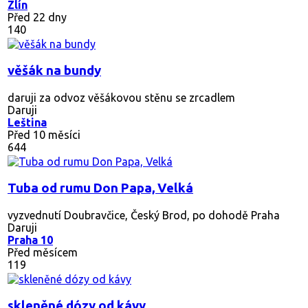
Zlín
Před 22 dny
140
věšák na bundy
daruji za odvoz věšákovou stěnu se zrcadlem
Daruji
Leština
Před 10 měsíci
644
Tuba od rumu Don Papa, Velká
vyzvednutí Doubravčice, Český Brod, po dohodě Praha
Daruji
Praha 10
Před měsícem
119
skleněné dózy od kávy