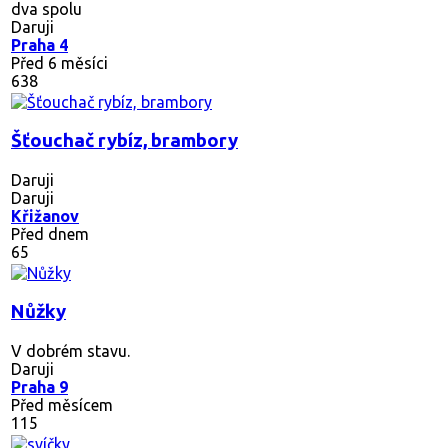
dva spolu
Daruji
Praha 4
Před 6 měsíci
638
Šťouchač rybíz, brambory
Daruji
Daruji
Křižanov
Před dnem
65
Nůžky
V dobrém stavu.
Daruji
Praha 9
Před měsícem
115