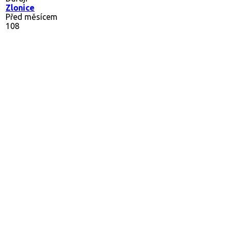
Zlonice
Před měsícem
108