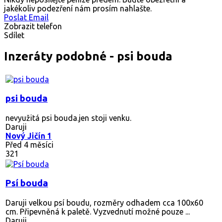
jakékoliv podezření nám prosím nahlašte.
Poslat Email
Zobrazit telefon
Sdílet
Inzeráty podobné - psi bouda
psi bouda
nevyužitá psi bouda.jen stoji venku.
Daruji
Nový Jičín 1
Před 4 měsíci
321
Psí bouda
Daruji velkou psí boudu, rozměry odhadem cca 100x60
cm. Připevněná k paletě. Vyzvednutí možné pouze ...
Daruji