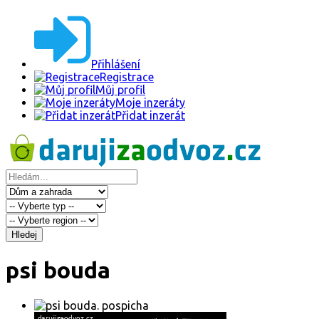
Přihlášení
Registrace
Můj profil
Moje inzeráty
Přidat inzerát
Hledej
psi bouda