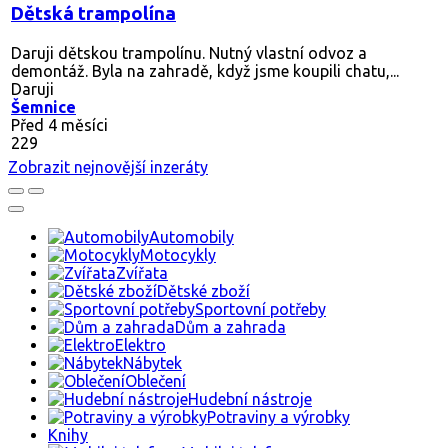
Dětská trampolína
Daruji dětskou trampolínu. Nutný vlastní odvoz a
demontáž. Byla na zahradě, když jsme koupili chatu,...
Daruji
Šemnice
Před 4 měsíci
229
Zobrazit nejnovější inzeráty
Automobily
Motocykly
Zvířata
Dětské zboží
Sportovní potřeby
Dům a zahrada
Elektro
Nábytek
Oblečení
Hudební nástroje
Potraviny a výrobky
Knihy