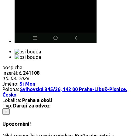
pospicha
Inzerát č.
241108
10. 03. 2026
Jméno:
Si Mon
Poloha:
Švihovská 345/26, 142 00 Praha-Libuš-Písnice,
Česko
Lokalita:
Praha a okolí
Typ:
Daruji za odvoz
×
Upozornění!
Nikdy neposílejte peníze předem. Buďte obezřetní a