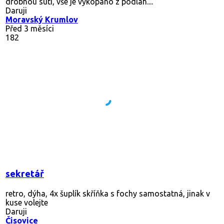
drobnou sutí, vše je vykopáno z podlah....
Daruji
Moravský Krumlov
Před 3 měsíci
182
sekretář
retro, dýha, 4x šuplík skříňka s fochy samostatná, jinak v
kuse volejte
Daruji
Čisovice