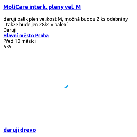
MoliCare interk. pleny vel. M
daruji balík plen velikost M, možná budou 2 ks odebrány
...takže bude jen 28ks v balení
Daruji
Hlavní město Praha
Před 10 měsíci
639
daruji drevo