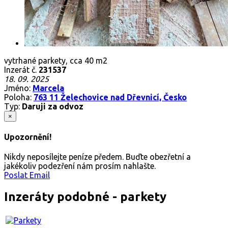
vytrhané parkety, cca 40 m2
Inzerát č.
231537
18. 09. 2025
Jméno:
Marcela
Poloha:
763 11 Želechovice nad Dřevnicí, Česko
Typ:
Daruji za odvoz
×
Upozornění!
Nikdy neposílejte peníze předem. Buďte obezřetní a
jakékoliv podezření nám prosím nahlašte.
Poslat Email
Inzeráty podobné - parkety