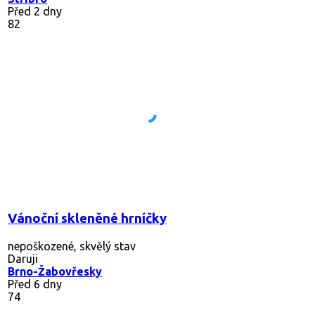
Před 2 dny
82
Vánoční skleněné hrníčky
nepoškozené, skvělý stav
Daruji
Brno-Žabovřesky
Před 6 dny
74