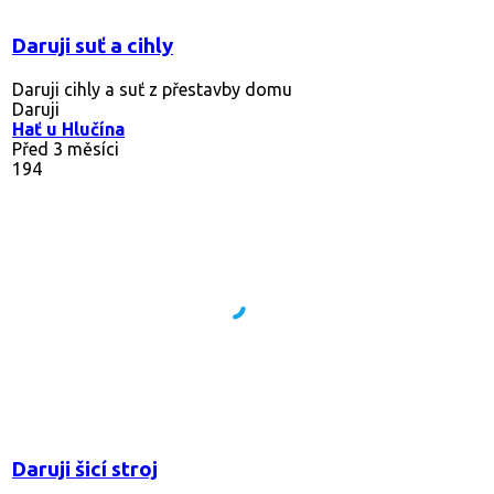
Daruji suť a cihly
Daruji cihly a suť z přestavby domu
Daruji
Hať u Hlučína
Před 3 měsíci
194
Daruji šicí stroj