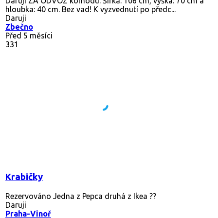
Daruji ZA ODVOZ komodu. Šířka: 106 cm, výška: 70 cm a
hloubka: 40 cm. Bez vad! K vyzvednutí po předc...
Daruji
Zbečno
Před 5 měsíci
331
Krabičky
Rezervováno
Jedna z Pepca druhá z Ikea ??
Daruji
Praha-Vinoř