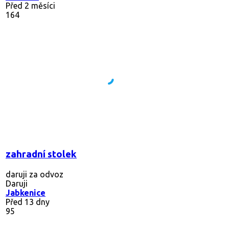
Před 2 měsíci
164
zahradní stolek
daruji za odvoz
Daruji
Jabkenice
Před 13 dny
95