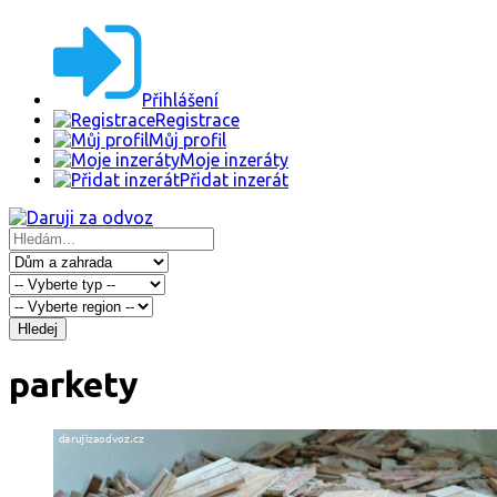
Přihlášení
Registrace
Můj profil
Moje inzeráty
Přidat inzerát
Hledej
parkety