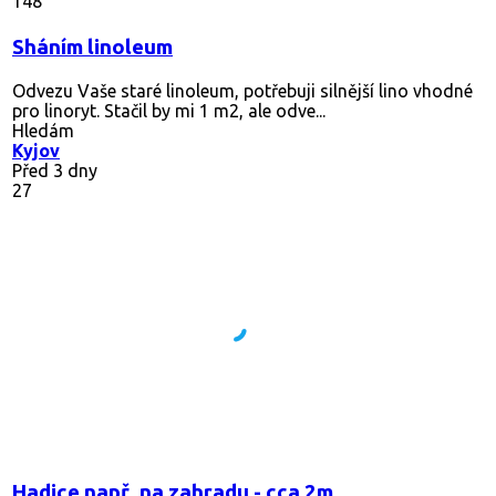
148
Sháním linoleum
Odvezu Vaše staré linoleum, potřebuji silnější lino vhodné
pro linoryt. Stačil by mi 1 m2, ale odve...
Hledám
Kyjov
Před 3 dny
27
Hadice např. na zahradu - cca 2m