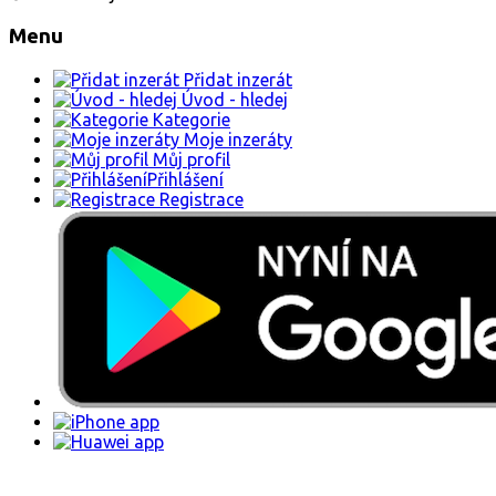
Menu
Přidat inzerát
Úvod - hledej
Kategorie
Moje inzeráty
Můj profil
Přihlášení
Registrace