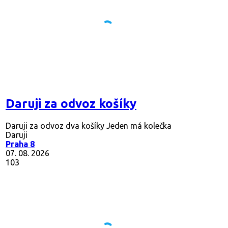
Daruji za odvoz košíky
Daruji za odvoz dva košíky Jeden má kolečka
Daruji
Praha 8
07. 08. 2026
103