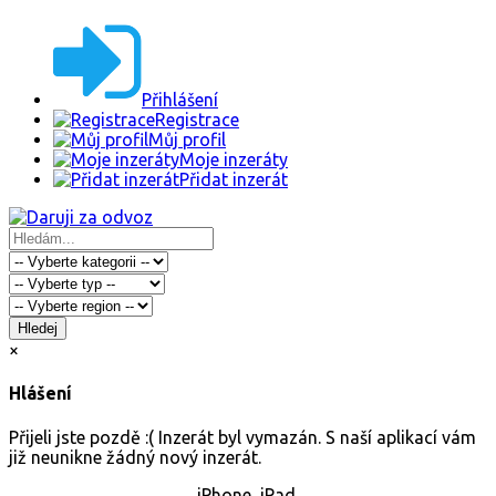
Přihlášení
Registrace
Můj profil
Moje inzeráty
Přidat inzerát
Hledej
×
Hlášení
Přijeli jste pozdě :( Inzerát byl vymazán. S naší aplikací vám
již neunikne žádný nový inzerát.
iPhone, iPad.