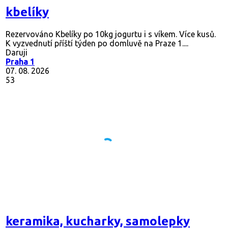
kbelíky
Rezervováno
Kbelíky po 10kg jogurtu i s víkem. Více kusů.
K vyzvednutí příští týden po domluvě na Praze 1....
Daruji
Praha 1
07. 08. 2026
53
keramika, kucharky, samolepky