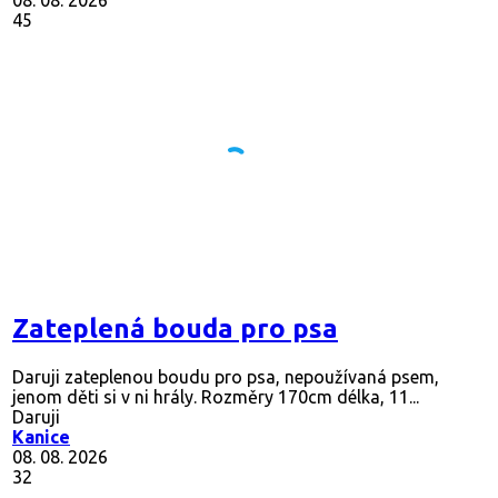
08. 08. 2026
45
Zateplená bouda pro psa
Daruji zateplenou boudu pro psa, nepoužívaná psem,
jenom děti si v ni hrály. Rozměry 170cm délka, 11...
Daruji
Kanice
08. 08. 2026
32