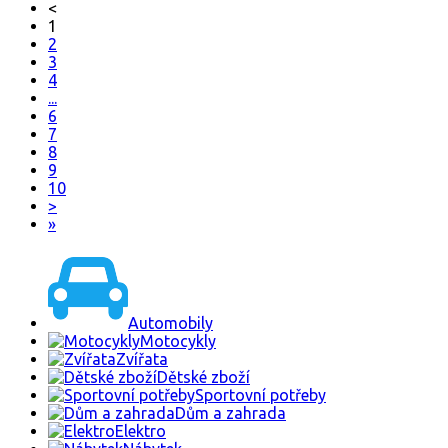
<
1
2
3
4
...
6
7
8
9
10
>
»
Automobily
Motocykly
Zvířata
Dětské zboží
Sportovní potřeby
Dům a zahrada
Elektro