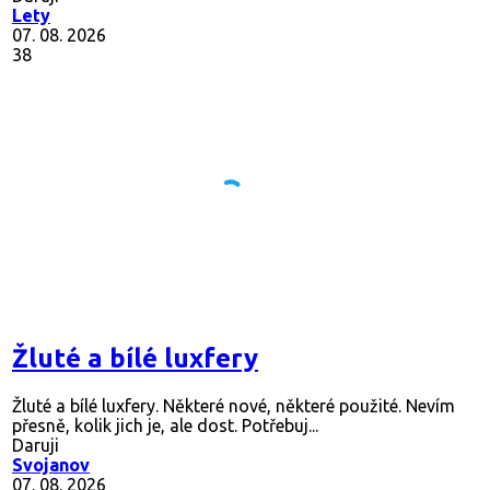
Lety
07. 08. 2026
38
Žluté a bílé luxfery
Žluté a bílé luxfery. Některé nové, některé použité. Nevím
přesně, kolik jich je, ale dost. Potřebuj...
Daruji
Svojanov
07. 08. 2026