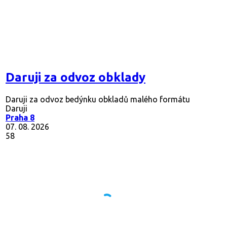
Daruji za odvoz obklady
Daruji za odvoz bedýnku obkladů malého formátu
Daruji
Praha 8
07. 08. 2026
58