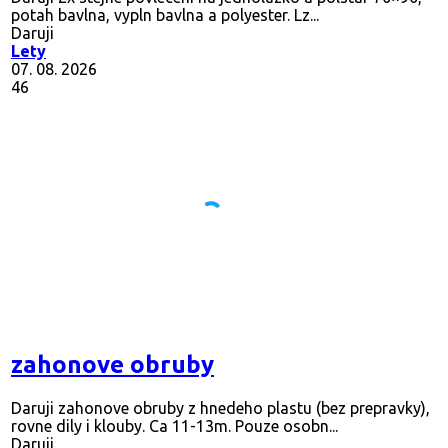
potah bavlna, vypln bavlna a polyester. Lz...
Daruji
Lety
07. 08. 2026
46
zahonove obruby
Daruji zahonove obruby z hnedeho plastu (bez prepravky),
rovne dily i klouby. Ca 11-13m. Pouze osobn...
Daruji