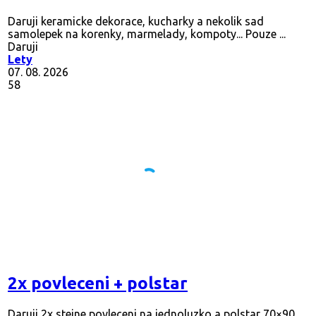
Daruji keramicke dekorace, kucharky a nekolik sad
samolepek na korenky, marmelady, kompoty... Pouze ...
Daruji
Lety
07. 08. 2026
58
2x povleceni + polstar
Daruji 2x stejne povleceni na jednoluzko a polstar 70×90,