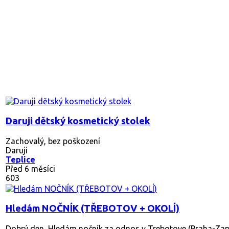
Daruji dětský kosmetický stolek
Zachovalý, bez poškození
Daruji
Teplice
Před 6 měsíci
603
Hledám NOČNÍK (TŘEBOTOV + OKOLÍ)
Dobrý den, Hledám nočník za odnos v Trebotove (Praha-Zapad