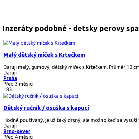
Inzeráty podobné - detsky perovy sp
Malý dětský míček s Krtečkem
Daruji malý, gumový, dětský míček s Krtečkem. Průměr 10 cm.
Daruji
Praha
Před 3 měsíci
183
Dětský ručník / osuška s kapucí
Hodně používaný, je už taký drsný, ale možno keď sa vysuší v 
Daruji
Brno-sever
Před 4 měsíci