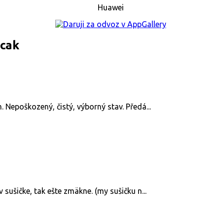
Huawei
acak
 Nepoškozený, čistý, výborný stav. Předá...
sušičke, tak ešte zmäkne. (my sušičku n...