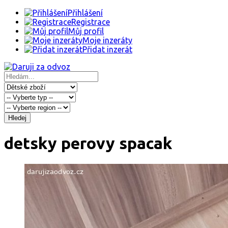
Přihlášení
Registrace
Můj profil
Moje inzeráty
Přidat inzerát
Hledej
detsky perovy spacak