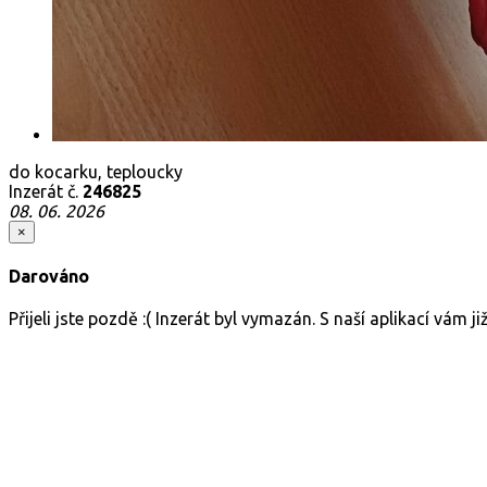
do kocarku, teploucky
Inzerát č.
246825
08. 06. 2026
×
Darováno
Přijeli jste pozdě :( Inzerát byl vymazán. S naší aplikací vám 