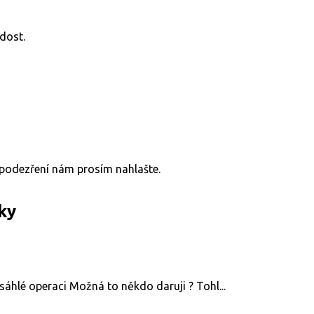
dost.
v podezření nám prosím nahlašte.
ky
áhlé operaci Možná to někdo daruji ? Tohl...