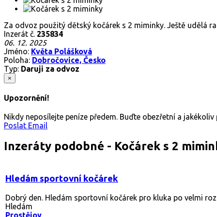
Za odvoz použitý dětský kočárek s 2 miminky. Ještě udělá ra
Inzerát č.
235834
06. 12. 2025
Jméno:
Květa Polášková
Poloha:
Dobročovice, Česko
Typ:
Daruji za odvoz
×
Upozornění!
Nikdy neposílejte peníze předem. Buďte obezřetní a jakékoli
Poslat Email
Inzeráty podobné - Kočárek s 2 mimin
Hledám sportovní kočárek
Dobrý den. Hledám sportovní kočárek pro kluka po velmi rozs
Hledám
Prostějov