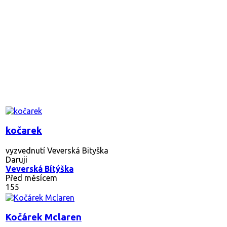
kočarek
vyzvednutí Veverská Bityška
Daruji
Veverská Bítýška
Před měsícem
155
Kočárek Mclaren