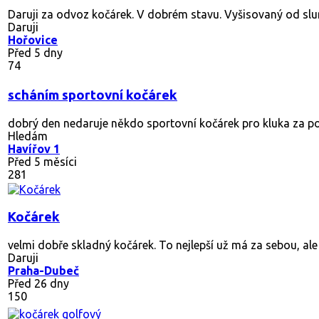
Daruji za odvoz kočárek. V dobrém stavu. Vyšisovaný od slunce
Daruji
Hořovice
Před 5 dny
74
scháním sportovní kočárek
dobrý den nedaruje někdo sportovní kočárek pro kluka za p
Hledám
Havířov 1
Před 5 měsíci
281
Kočárek
velmi dobře skladný kočárek. To nejlepší už má za sebou, ale
Daruji
Praha-Dubeč
Před 26 dny
150