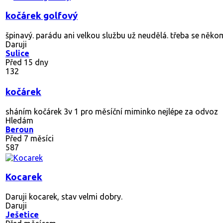
kočárek golfový
špinavý. parádu ani velkou službu už neudělá. třeba se někom
Daruji
Sulice
Před 15 dny
132
kočárek
sháním kočárek 3v 1 pro měsíční miminko nejlépe za odvoz
Hledám
Beroun
Před 7 měsíci
587
Kocarek
Daruji kocarek, stav velmi dobry.
Daruji
Ješetice