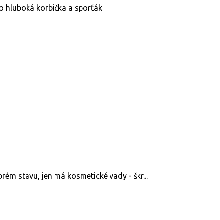
to hluboká korbička a sporťák
brém stavu, jen má kosmetické vady - škr...