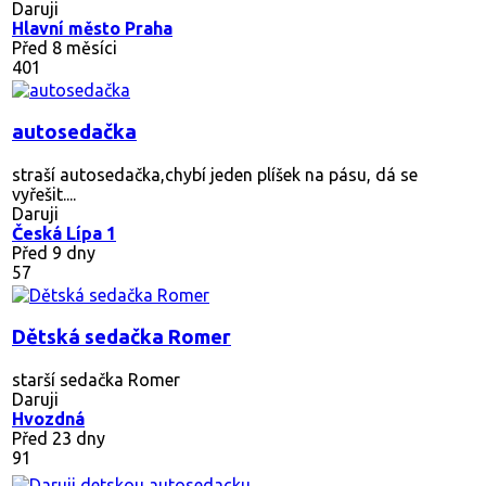
Daruji
Hlavní město Praha
Před 8 měsíci
401
autosedačka
straší autosedačka,chybí jeden plíšek na pásu, dá se
vyřešit....
Daruji
Česká Lípa 1
Před 9 dny
57
Dětská sedačka Romer
starší sedačka Romer
Daruji
Hvozdná
Před 23 dny
91