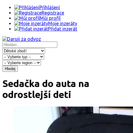
Přihlášení
Registrace
Můj profil
Moje inzeráty
Přidat inzerát
Hledej
Sedačka do auta na
odrostlejší deti