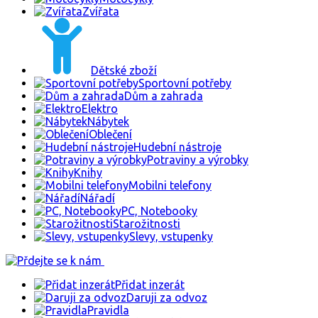
Zvířata
Dětské zboží
Sportovní potřeby
Dům a zahrada
Elektro
Nábytek
Oblečení
Hudební nástroje
Potraviny a výrobky
Knihy
Mobilni telefony
Nářadí
PC, Notebooky
Starožitnosti
Slevy, vstupenky
Přidat inzerát
Daruji za odvoz
Pravidla