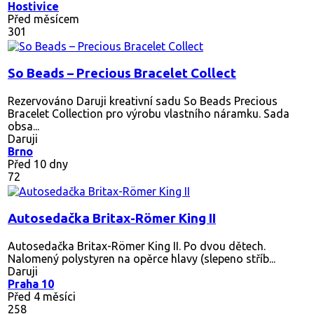
Hostivice
Před měsícem
301
So Beads – Precious Bracelet Collect
Rezervováno
Daruji kreativní sadu So Beads Precious
Bracelet Collection pro výrobu vlastního náramku. Sada
obsa...
Daruji
Brno
Před 10 dny
72
Autosedačka Britax-Römer King II
Autosedačka Britax-Römer King II. Po dvou dětech.
Nalomený polystyren na opěrce hlavy (slepeno stříb...
Daruji
Praha 10
Před 4 měsíci
258