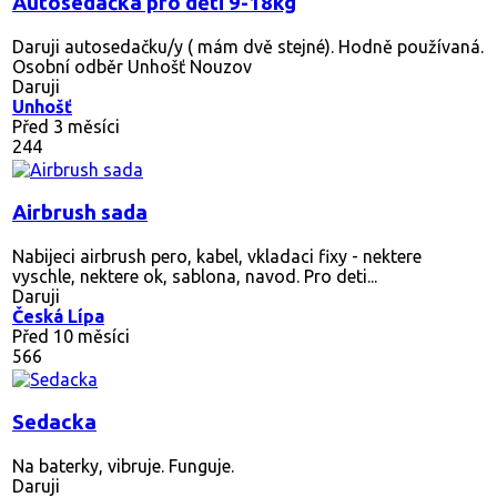
Autosedačka pro děti 9-18kg
Daruji autosedačku/y ( mám dvě stejné). Hodně používaná.
Osobní odběr Unhošť Nouzov
Daruji
Unhošť
Před 3 měsíci
244
Airbrush sada
Nabijeci airbrush pero, kabel, vkladaci fixy - nektere
vyschle, nektere ok, sablona, navod. Pro deti...
Daruji
Česká Lípa
Před 10 měsíci
566
Sedacka
Na baterky, vibruje. Funguje.
Daruji