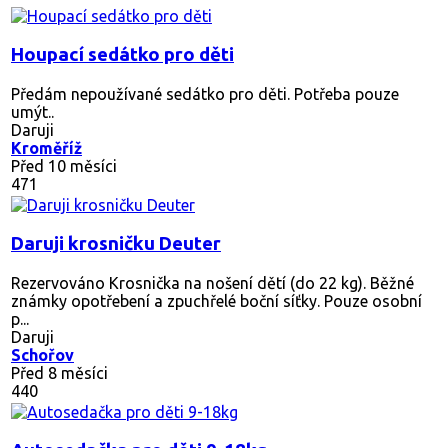
Houpací sedátko pro děti
Předám nepoužívané sedátko pro děti. Potřeba pouze
umýt..
Daruji
Kroměříž
Před 10 měsíci
471
Daruji krosničku Deuter
Rezervováno
Krosnička na nošení dětí (do 22 kg). Běžné
známky opotřebení a zpuchřelé boční síťky. Pouze osobní
p...
Daruji
Schořov
Před 8 měsíci
440