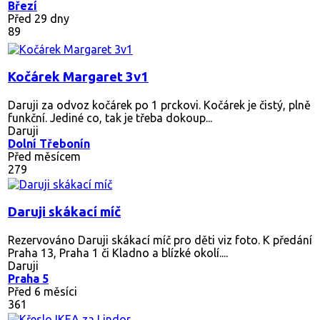
Březí
Před 29 dny
89
Kočárek Margaret 3v1
Daruji za odvoz kočárek po 1 prckovi. Kočárek je čistý, plně
funkční. Jediné co, tak je třeba dokoup...
Daruji
Dolní Třebonín
Před měsícem
279
Daruji skákací míč
Rezervováno
Daruji skákací míč pro děti viz foto. K předání
Praha 13, Praha 1 či Kladno a blízké okolí....
Daruji
Praha 5
Před 6 měsíci
361