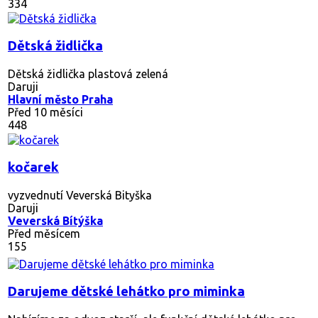
334
Dětská židlička
Dětská židlička plastová zelená
Daruji
Hlavní město Praha
Před 10 měsíci
448
kočarek
vyzvednutí Veverská Bityška
Daruji
Veverská Bítýška
Před měsícem
155
Darujeme dětské lehátko pro miminka