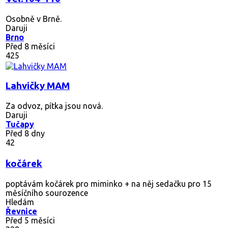
Osobně v Brně.
Daruji
Brno
Před 8 měsíci
425
Lahvičky MAM
Za odvoz, pítka jsou nová.
Daruji
Tučapy
Před 8 dny
42
kočárek
poptávám kočárek pro miminko + na něj sedačku pro 15
měsíčního sourozence
Hledám
Řevnice
Před 5 měsíci