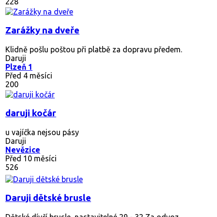
228
Zarážky na dveře
Klidně pošlu poštou při platbě za dopravu předem.
Daruji
Plzeň 1
Před 4 měsíci
200
daruji kočár
u vajíčka nejsou pásy
Daruji
Nevězice
Před 10 měsíci
526
Daruji dětské brusle
Dětské dívčí brusle, nastavitelné 29 - 32 Za odvoz