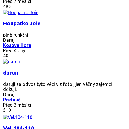
Před 7 měsíci
495
Houpatko Joie
plně funkční
Daruji
Kosova Hora
Před 4 dny
40
daruji
daruji za odvoz tyto věci viz foto , jen vážný zájemci
děkuji.
Daruji
Přelouč
Před 3 měsíci
510
Vel.104-110