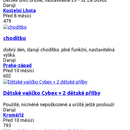
Daruji
Kostelní Lhota
Před 8 měsíci
479
chodítko
dobrý den, daruji chodítko. plně funkční, nastavitelná
výška.
Daruji
Praha-západ
Před 10 měsíci
602
Dětské vajíčko Cybex + 2 dětské přilby
Použité, nicméně nepoškozené a určitě ještě poslouží
Daruji
Kroměříž
Před 10 měsíci
793