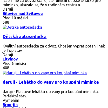
Nabízíme za odvoz starší, ale funkční dětské lehátko pro
miminko, ukázalo se, že v rodinném centru n...
Daruji
Bilovice nad Svitavou
Před 10 měsíci
588
Dětská autosedačka
Kvalitní autosedačka za odvoz. Chce jen vyprat potah jinak
je Top stav
Daruji
Litvínov
Před 6 měsíci
408
daruji - Lehátko do vany pro koupání miminka
daruji - Plastové lehátko do vany pro koupání miminka.
Perfektní stav.
Vyměním
Brno-jih