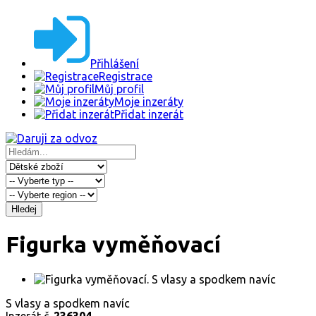
Přihlášení
Registrace
Můj profil
Moje inzeráty
Přidat inzerát
Hledej
Figurka vyměňovací
S vlasy a spodkem navíc
Inzerát č.
236304