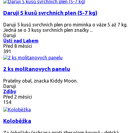
Daruji 5 kusů svrchních plen (5-7 kg)
Daruji 5 kusů svrchních plen pro miminka o váze 5 až 7 kg.
Jedná se o 3 kusy svrchních plen značky ...
Daruji
Ústí nad Labem
Před 8 měsíci
391
2 ks molitanovych panelu
Pratelny obal, znacka Kiddy Moon.
Daruji
Zdiby
Před 2 měsíci
154
Koloběžka
Za čokoládu (ochrana proti zberačom kovov) - detská