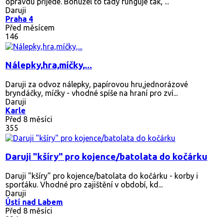
opravdu přijede. Bohužel to tady funguje tak, ...
Daruji
Praha 4
Před měsícem
146
Nálepky,hra,míčky,...
Daruji za odvoz nálepky, papírovou hru,jednorázové
bryndáčky, míčky - vhodné spíše na hraní pro zví...
Daruji
Karle
Před 8 měsíci
355
Daruji "kšíry" pro kojence/batolata do kočárku
Daruji "kšíry" pro kojence/batolata do kočárku - korby i
sporťáku. Vhodné pro zajištění v období, kd...
Daruji
Ústí nad Labem
Před 8 měsíci