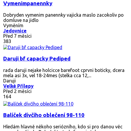
Vymenimpanennky
Dobryden vymenim panennky vajicka maslo zacokoliv po
domluve na jidlo
Vyměním
Jedovnice
Před 7 měsíci
383
Daruji bf capacky Pediped
rada daruji nejake holcicce barefoot cprvni boticky, dcera
mela asi 3x, vel 18-24mes (stelka cca 12,...
Daruji
Velké Přílepy
Před 2 měsíci
164
Balíček dívčího oblečení 98-110
Hledám hlavně někoho seriózního, kdo si pro danou věc