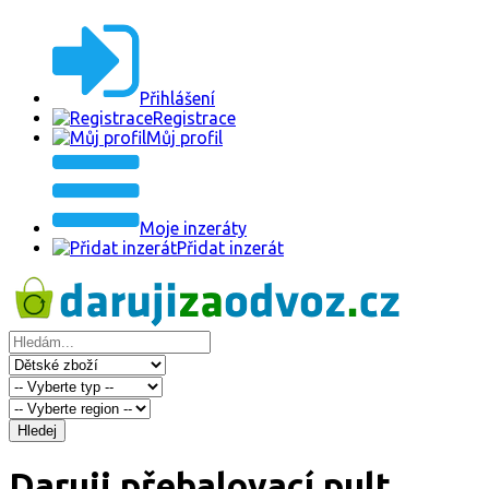
Přihlášení
Registrace
Můj profil
Moje inzeráty
Přidat inzerát
Hledej
Daruji přebalovací pult