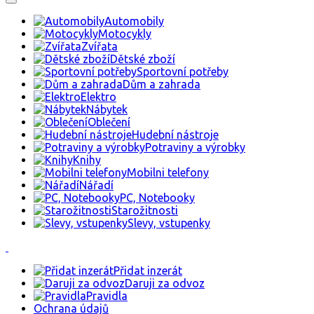
Automobily
Motocykly
Zvířata
Dětské zboží
Sportovní potřeby
Dům a zahrada
Elektro
Nábytek
Oblečení
Hudební nástroje
Potraviny a výrobky
Knihy
Mobilni telefony
Nářadí
PC, Notebooky
Starožitnosti
Slevy, vstupenky
Přidat inzerát
Daruji za odvoz
Pravidla
Ochrana údajů