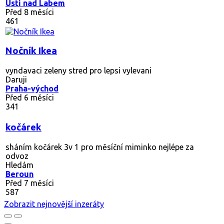
Ústí nad Labem
Před 8 měsíci
461
Nočník Ikea
vyndavaci zeleny stred pro lepsi vylevani
Daruji
Praha-východ
Před 6 měsíci
341
kočárek
sháním kočárek 3v 1 pro měsíční miminko nejlépe za
odvoz
Hledám
Beroun
Před 7 měsíci
587
Zobrazit nejnovější inzeráty