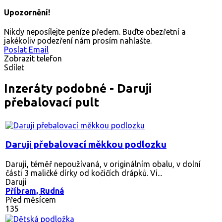
Upozornění!
Nikdy neposílejte peníze předem. Buďte obezřetní a
jakékoliv podezření nám prosím nahlašte.
Poslat Email
Zobrazit telefon
Sdílet
Inzeráty podobné - Daruji
přebalovací pult
Daruji přebalovací měkkou podlozku
Daruji, téměř nepoužívaná, v originálním obalu, v dolní
části 3 maličké dírky od kočičích drápků. Vi...
Daruji
Příbram, Rudná
Před měsícem
135