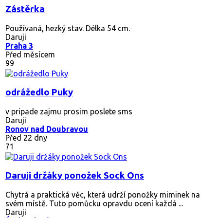
Zástěrka
Používaná, hezký stav. Délka 54 cm.
Daruji
Praha 3
Před měsícem
99
odrážedlo Puky
v pripade zajmu prosim poslete sms
Daruji
Ronov nad Doubravou
Před 22 dny
71
Daruji držáky ponožek Sock Ons
Chytrá a praktická věc, která udrží ponožky miminek na
svém místě. Tuto pomůcku opravdu ocení každá ...
Daruji