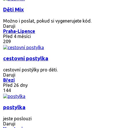
Děti Mix
Možno i poslat, pokud si vygenerujete kód.
Daruji
Praha-Lipence
Před 4 měsíci
209
cestovní postylka
cestovní postýlky pro děti.
Daruji
Březí
Před 26 dny
144
postylka
jeste poslouzi
Daruji