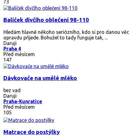
73
Balíček dívčího oblečení 98-110
Hledám hlavně někoho seriózního, kdo si pro danou věc
opravdu přijede. Bohužel to tady funguje tak, ...
Daruji
Praha 4
Před měsícem
147
Dávkovače na umělé mléko
bez vad
Daruji
Praha-Kunratice
Před měsícem
105
Matrace do postýlky