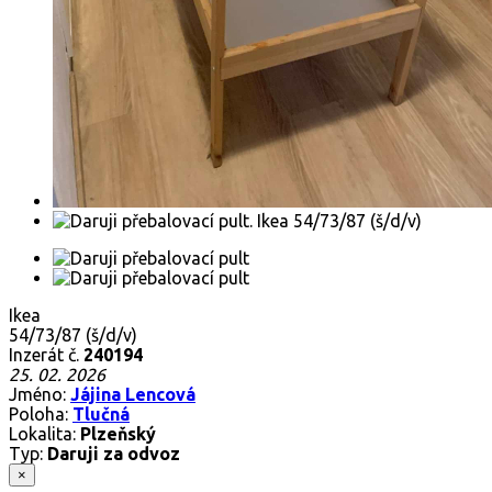
Ikea
54/73/87 (š/d/v)
Inzerát č.
240194
25. 02. 2026
Jméno:
Jájina Lencová
Poloha:
Tlučná
Lokalita:
Plzeňský
Typ:
Daruji za odvoz
×