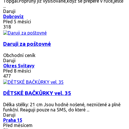
Topgal.Popruhy již vyšisované,když se přepere v ruce,ještě
...
Daruji
Dobrovíz
Před 5 měsíci
318
Daruji za poštovné
Obchodní ceník
Daruji
Okres Svitavy
Před 8 měsíci
477
DĚTSKÉ BAČKŮRKY vel. 35
Délka stélky: 21 cm Jsou hodně nošené, nezničené a plně
funkční. Reaguji pouze na SMS, do které ...
Daruji
Praha 15
Před měsícem