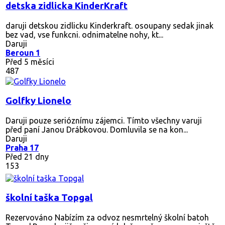
detska zidlicka KinderKraft
daruji detskou zidlicku Kinderkraft. osoupany sedak jinak
bez vad, vse funkcni. odnimatelne nohy, kt...
Daruji
Beroun 1
Před 5 měsíci
487
Golfky Lionelo
Daruji pouze serióznímu zájemci. Tímto všechny varuji
před paní Janou Drábkovou. Domluvila se na kon...
Daruji
Praha 17
Před 21 dny
153
školní taška Topgal
Rezervováno
Nabízím za odvoz nesmrtelný školní batoh