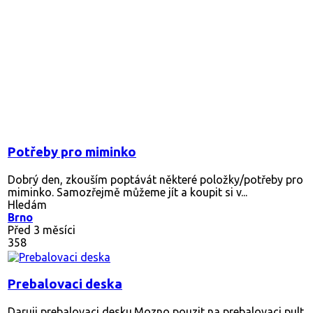
Potřeby pro miminko
Dobrý den, zkouším poptávát některé položky/potřeby pro
miminko. Samozřejmě můžeme jít a koupit si v...
Hledám
Brno
Před 3 měsíci
358
Prebalovaci deska
Daruji prebalovaci desku.Mozno pouzit na prebalovaci pult