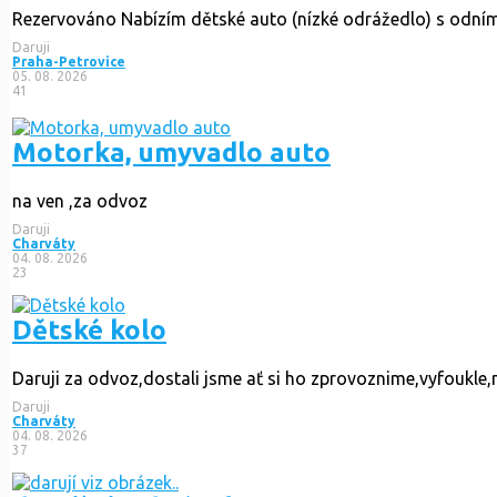
Rezervováno
Nabízím dětské auto (nízké odrážedlo) s odnímat
Daruji
Praha-Petrovice
05. 08. 2026
41
Motorka, umyvadlo auto
na ven ,za odvoz
Daruji
Charváty
04. 08. 2026
23
Dětské kolo
Daruji za odvoz,dostali jsme ať si ho zprovoznime,vyfoukle,
Daruji
Charváty
04. 08. 2026
37