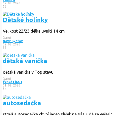
02. 08. 2026
76
Dětské holínky
Velikost 22/23 délka uvnitř 14 cm
Daruji
Nový Bydžov
02. 08. 2026
35
dětská vanička
dětská vanička v Top stavu
Daruji
Česká Lípa 1
01. 08. 2026
34
autosedačka
straší autosedačka,chybí jeden plíšek na pásu, dá se vyřešit....