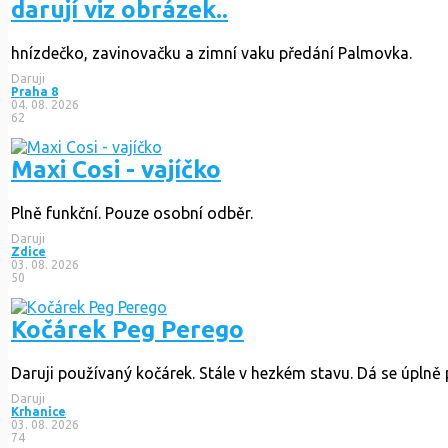
darují viz obrázek..
hnízdečko, zavinovačku a zimní vaku předání Palmovka.
Daruji
Praha 8
04. 08. 2026
62
Maxi Cosi - vajíčko
Plně funkční. Pouze osobní odběr.
Daruji
Zdice
03. 08. 2026
50
Kočárek Peg Perego
Daruji používaný kočárek. Stále v hezkém stavu. Dá se úplně p
Daruji
Krhanice
03. 08. 2026
74