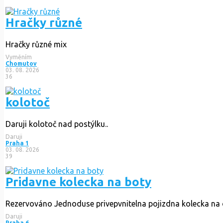
Hračky různé
Hračky různé mix
Vyměním
Chomutov
03. 08. 2026
36
kolotoč
Daruji kolotoč nad postýlku..
Daruji
Praha 1
03. 08. 2026
39
Pridavne kolecka na boty
Rezervováno
Jednoduse privepvnitelna pojizdna kolecka na 
Daruji
Praha 6