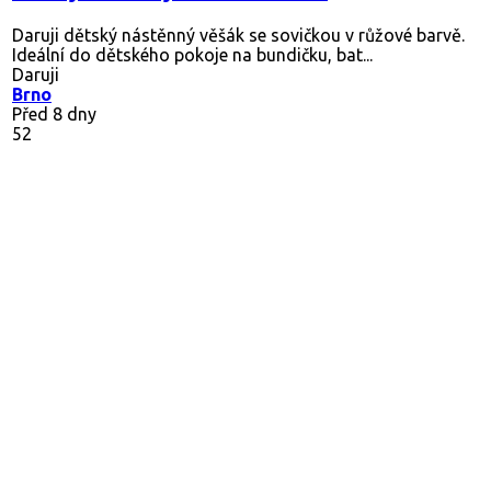
Daruji dětský nástěnný věšák se sovičkou v růžové barvě.
Ideální do dětského pokoje na bundičku, bat...
Daruji
Brno
Před 8 dny
52
Pár věcí
1) dětská židlička 2) kuchyňka 3) Postýlka Ikea upravená