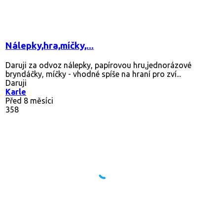
Nálepky,hra,míčky,...
Daruji za odvoz nálepky, papírovou hru,jednorázové
bryndáčky, míčky - vhodné spíše na hraní pro zví...
Daruji
Karle
Před 8 měsíci
358