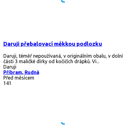
Daruji přebalovací měkkou podlozku
Daruji, téměř nepoužívaná, v originálním obalu, v dolní
části 3 maličké dírky od kočičích drápků. Vi...
Daruji
Příbram, Rudná
Před měsícem
141