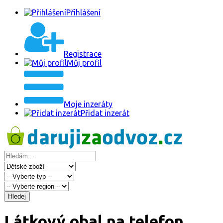
Přihlášení
Registrace
Můj profil
Moje inzeráty
Přidat inzerát
Hledej
Látkový obal na telefon