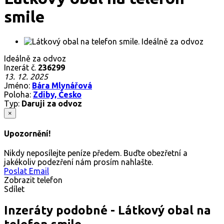
smile
Ideálně za odvoz
Inzerát č.
236299
13. 12. 2025
Jméno:
Bára Mlynářová
Poloha:
Zdiby, Česko
Typ:
Daruji za odvoz
×
Upozornění!
Nikdy neposílejte peníze předem. Buďte obezřetní a
jakékoliv podezření nám prosím nahlašte.
Poslat Email
Zobrazit telefon
Sdílet
Inzeráty podobné - Látkový obal na