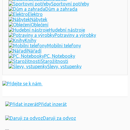
Sportovní potřeby
Dům a zahrada
Elektro
Nábytek
Oblečení
Hudební nástroje
Potraviny a výrobky
Knihy
Mobilni telefony
Nářadí
PC, Notebooky
Starožitnosti
Slevy, vstupenky
Přidat inzerát
Daruji za odvoz