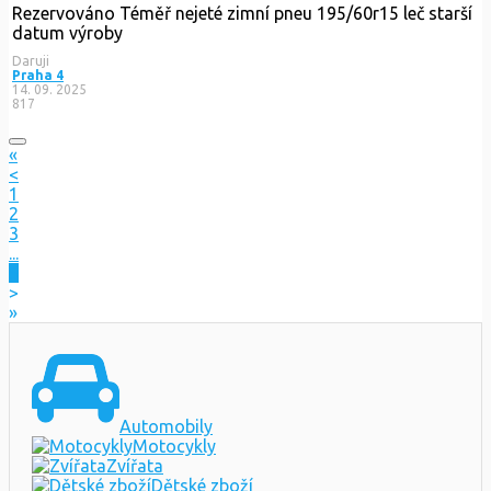
Rezervováno
Téměř nejeté zimní pneu 195/60r15 leč starší
datum výroby
Daruji
Praha 4
14. 09. 2025
817
«
<
1
2
3
...
5
>
»
Automobily
Motocykly
Zvířata
Dětské zboží