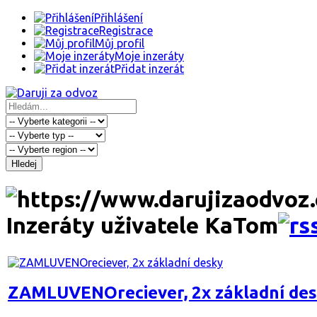
Přihlášení
Registrace
Můj profil
Moje inzeráty
Přidat inzerát
Hledej
Inzeráty uživatele KaTom
ZAMLUVENOreciever, 2x základní de