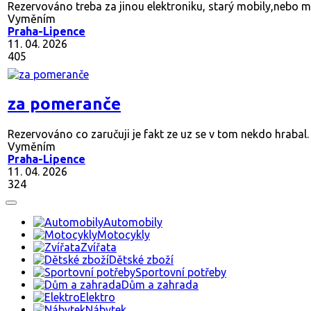
Rezervováno
treba za jinou elektroniku, starý mobily,nebo 
Vyměním
Praha-Lipence
11. 04. 2026
405
za pomeranče
Rezervováno
co zaručuji je fakt ze uz se v tom nekdo hrabal.
Vyměním
Praha-Lipence
11. 04. 2026
324
Automobily
Motocykly
Zvířata
Dětské zboží
Sportovní potřeby
Dům a zahrada
Elektro
Nábytek