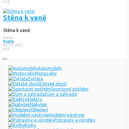
324
Stěna k vaně
Stěna k vaně.
Daruji
Praha
09. 10. 2025
654
Automobily
Motocykly
Zvířata
Dětské zboží
Sportovní potřeby
Dům a zahrada
Elektro
Nábytek
Oblečení
Hudební nástroje
Potraviny a výrobky
Knihy