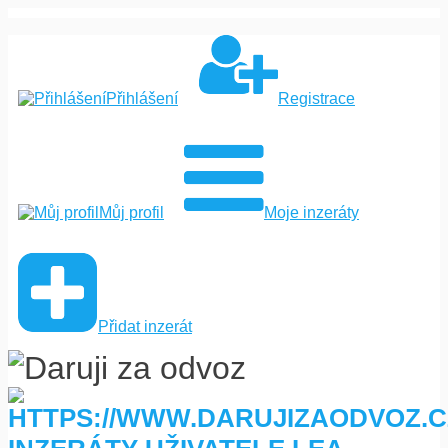
Přihlášení
Registrace
Můj profil
Moje inzeráty
Přidat inzerát
INZERÁTY UŽIVATELE LEA