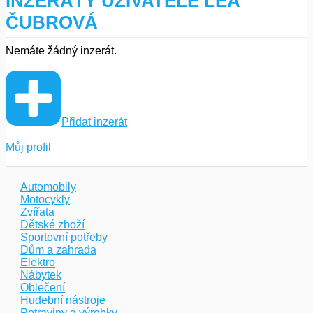
ČUBROVÁ
Nemáte žádný inzerát.
Přidat inzerát
Můj profil
Automobily
Motocykly
Zvířata
Dětské zboží
Sportovní potřeby
Dům a zahrada
Elektro
Nábytek
Oblečení
Hudební nástroje
Potraviny a výrobky